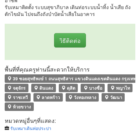
อาชีพ
รับเหมาติดตั้ง ระบบสุขาภิบาล เดินท่อระบบน้ำทิ้ง น้ำเสีย ถัง
ดักไขมัน ไปจนถึงถังบำบัดน้ำเสียในอาคาร
วิธีติดต่อ
พื้นที่ที่คุณครูท่านนี้สะดวกให้บริการ
39 ซอยสุทธิพงษ์ 1 ถนนสุทธิสาร แขวงดินแดงเขตดินแดง กรุงเท
จตุจักร
ดินแดง
ดุสิต
บางซื่อ
พญาไท
ราชเทวี
ลาดพร้าว
วังทองหลาง
วัฒนา
ห้วยขวาง
หมวดหมู่อื่นๆที่แสดง:
รับเหมาเดินท่อประปา