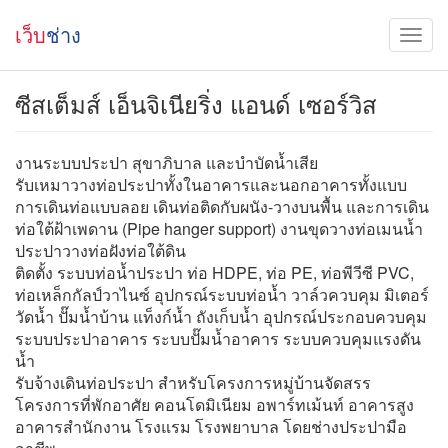
เว็บ
ช่าง
ซีสเต็มส์ เอ็นจิเนียริ่ง แอนด์ เซอร์วิส
งานระบบประปา สุขาภิบาล และบำบัดน้ำเสีย
รับเหมาวางท่อประปาทั้งในอาคารและนอกอาคารทั้งแบบ
การเดินท่อแบบลอย เดินท่อติดกับผนัง-วางบนพื้น และการเดิน
ท่อใต้ฝ้าเพดาน (Pipe hanger support) งานขุดวางท่อเมนน้ำ
ประปาวางท่อฝังท่อใต้ดิน
ติดตั้ง ระบบท่อน้ำประปา ท่อ HDPE, ท่อ PE, ท่อพีวีซี PVC,
ท่อเหล็กกัลป์วาไนซ์ อุปกรณ์ระบบท่อน้ำ วาล์วควบคุม มิเตอร์
วัดน้ำ ปั๊มน้ำบ้าน แท็งก์น้ำ ถังเก็บน้ำ อุปกรณ์ประกอบควบคุม
ระบบประปาอาคาร ระบบปั๊มน้ำอาคาร ระบบควบคุมแรงดัน
น้ำ
รับจ้างเดินท่อประปา สำหรับโครงการหมู่บ้านจัดสรร
โครงการที่พักอาศัย คอนโดมิเนียม อพาร์ทเม้นท์ อาคารสูง
อาคารสำนักงาน โรงแรม โรงพยาบาล โดยช่างประปามือ