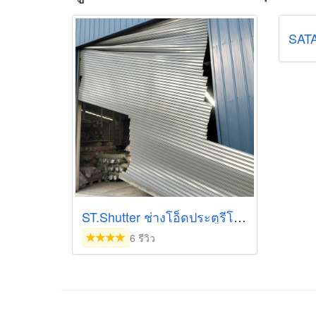
SAT
ST.Shutter ช่างโอ็ดประตูรีโมท ซ่อมด่วน
6 รีวิว