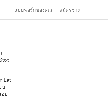
แบบฟอร์มของคุณ
สมัครช่าง
ม
Stop
ะ Lat
กอบ
้สอย