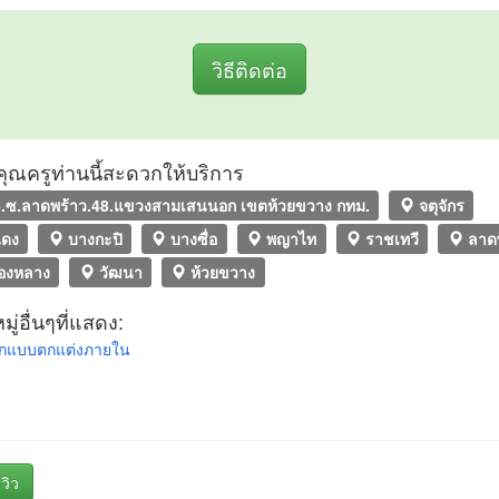
วิธีติดต่อ
ที่คุณครูท่านนี้สะดวกให้บริการ
.ซ.ลาดพร้าว.48.แขวงสามเสนนอก เขตห้วยขวาง กทม.
จตุจักร
แดง
บางกะปิ
บางซื่อ
พญาไท
ราชเทวี
ลาดพ
องหลาง
วัฒนา
ห้วยขวาง
ู่อื่นๆที่แสดง:
อกแบบตกแต่งภายใน
วิว