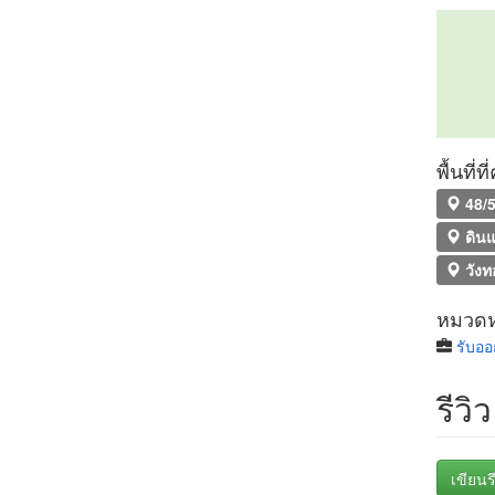
พื้นที่
48/5
ดิน
วังท
หมวดหม
รับอ
รีวิว
เขียนรี