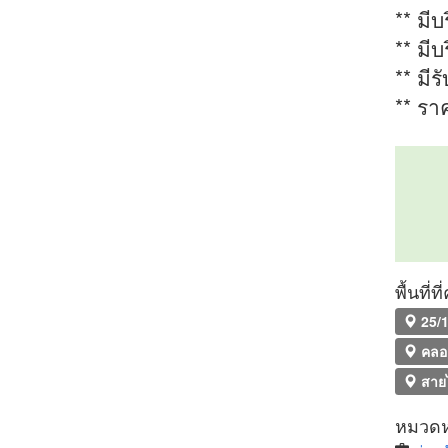
** มี
** มีบ
** มีร
** รา
พื้นที่
25/1
คลอ
สาย
หมวดหม