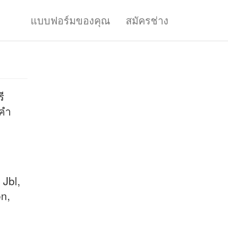
แบบฟอร์มของคุณ
สมัครช่าง
ี
้คำ
Jbl,
n,