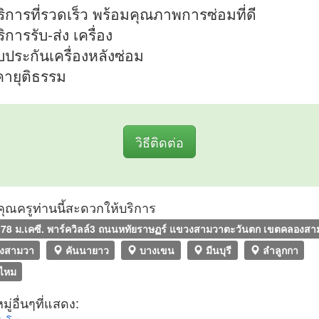
บริการที่รวดเร็ว พร้อมคุณภาพการซ่อมที่ดี
ริการรับ-ส่ง เครื่อง
ับประกันเครื่องหลังซ่อม
คายุติธรรม
วิธีติดต่อ
ที่คุณครูท่านนี้สะดวกให้บริการ
78 ม.เคซี. พาร์ควิลล์3 ถนนหทัยราษฏร์ แขวงสามวาตะวันตก เขตคลองสา
งสามวา
คันนายาว
บางเขน
มีนบุรี
ลำลูกกา
ไหม
ู่อื่นๆที่แสดง: