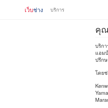
เว็บ
ช่าง
บริการ
คุณ
บริกา
แอมป์
ปรึกษ
โดยช
Kenwo
Yamah
Maran