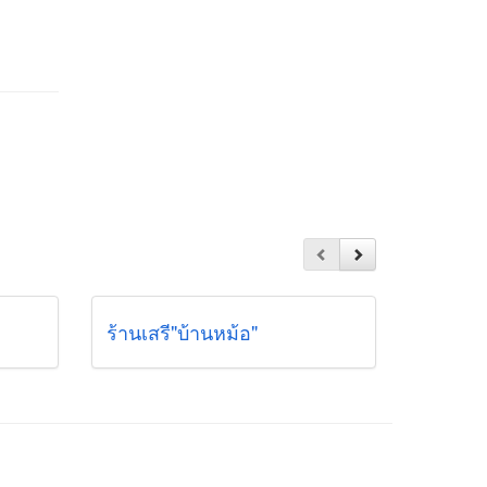
ร้านเสรี"บ้านหม้อ"