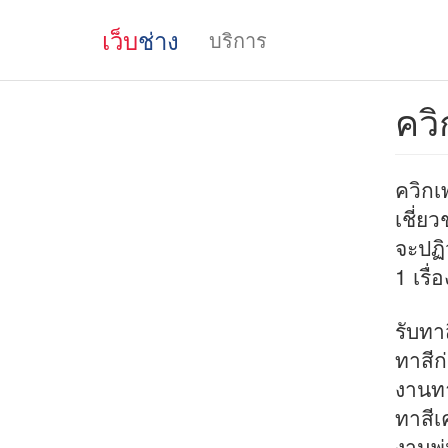
เว็บ
ช่าง
บริการ
ควิ
ควิกเ
เชี่ย
จะปฏิว
1 เรื
รับทา
ทาสีก
งานทา
ทาสีเ
งานพ่