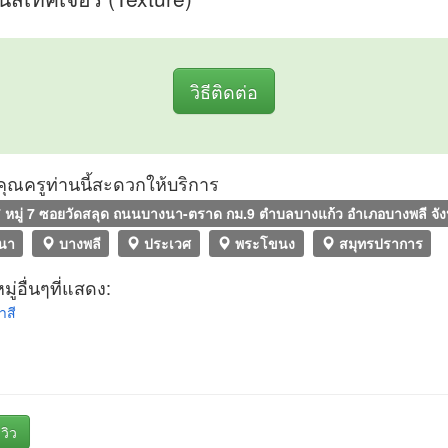
วิธีติดต่อ
ที่คุณครูท่านนี้สะดวกให้บริการ
 หมู่ 7 ซอยวัดสลุด ถนนบางนา-ตราด กม.9 ตำบลบางแก้ว อำเภอบางพลี จั
นา
บางพลี
ประเวศ
พระโขนง
สมุทรปราการ
ู่อื่นๆที่แสดง:
าสี
วิว