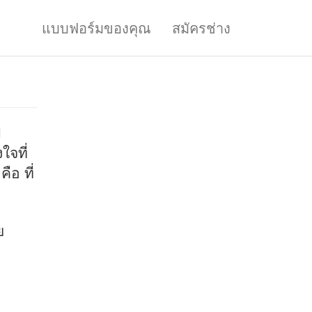
แบบฟอร์มของคุณ
สมัครช่าง
ี
จที่
ือ ที่
ย