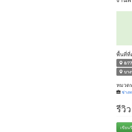
พื้นที่
8/77
บาง
หมวดหม
ช่างท
รีวิว
เขียนรี