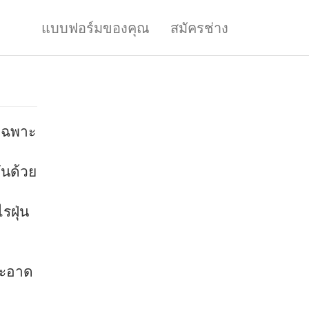
แบบฟอร์มของคุณ
สมัครช่าง
ยเฉพาะ
ันด้วย
รฝุ่น
สะอาด