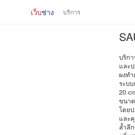
เว็บ
ช่าง
บริการ
SA
บริกา
และป
ผงทำค
ระบบกา
20 cm
ขนาด
โดยป
และคุ
ล้ำลึ