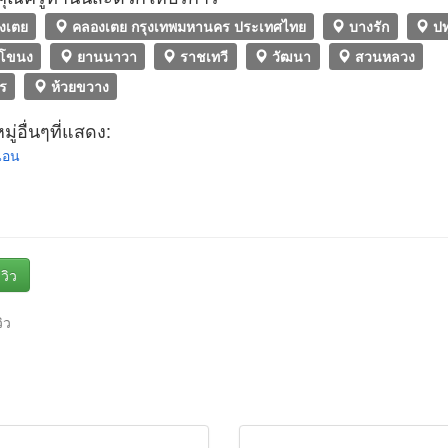
งเตย
คลองเตย กรุงเทพมหานคร ประเทศไทย
บางรัก
ปท
โขนง
ยานนาวา
ราชเทวี
วัฒนา
สวนหลวง
ร
ห้วยขวาง
ู่อื่นๆที่แสดง:
่นอน
วิว
วิว