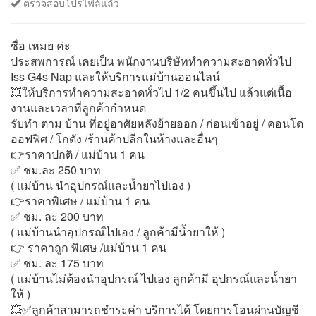
ตรวจสอบโปรไฟล์แล้ว
ชื่อ เหมย ค่ะ
ประสพการณ์ เคยเป็น พนักงานบริษัททำความสะอาดทั่วไป
Iss G4s Nap และให้บริการแม่บ้านออนไลน์
💥ให้บริการทำความสะอาดทั่วไป 1/2 คนขึ้นไป แล้วแต่เนื้อ
งานและเวลาที่ลูกค้ากำหนด
รับทำ ตาม บ้าน ที่อยู่อาศัยหลังย้ายออก / ก่อนเข้าอยู่ / คอนโด
ออฟฟิศ / โกดัง /ร้านค้าปลีกในห้างและอื่นๆ
👉ราคาปกติ / แม่บ้าน 1 คน
✅ ชม.ละ 250 บาท
( แม่บ้าน นำอุปกรณ์และน้ำยาไปเอง )
👉ราคาพิเศษ / แม่บ้าน 1 คน
✅ ชม. ละ 200 บาท
( แม่บ้านนำอุปกรณ์ไปเอง / ลูกค้ามีน้ำยาให้ )
👉 ราคาถูก พิเศษ /แม่บ้าน 1 คน
✅ ชม. ละ 175 บาท
( แม่บ้านไม่ต้องนำอุปกรณ์ ไปเอง ลูกค้ามี อุปกรณ์และน้ำยา
ให้ )
💥✅ลูกค้าสามารถชำระค่า บริการได้ โดยการโอนผ่านบัญชี