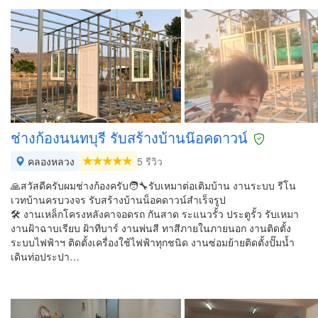
ช่างก้องนนทบุรี รับสร้างบ้านน๊อค​ดาวน์
คลองหลวง
5 รีวิว
🙏สวัสดีครับผมช่างก้องครับ🧑‍🔧รับเหมาต่อเติมบ้าน งานระบบ รีโน
เวทบ้านครบวงจร รับสร้างบ้านน็อคดาวน์สำเร็จรูป
🛠️ งานเหล็กโครงหลังคา​จอดรถ​ กันสาด ระแนวรั้ว​ ประตูรั้ว รับเหมา
งานฝ้าฉาบเรียบ ฝ้าทีบาร์ งานพ่นสี ทาสีภายในภายนอก งานติดตั้ง
ระบบไฟฟ้า​ฯ ติดตั้งเครื่องใช้ไฟฟ้าทุกชนิด​ งานซ่อมย้ายติดตั้งปั๊มน้ำ
เดินท่อประปา​…