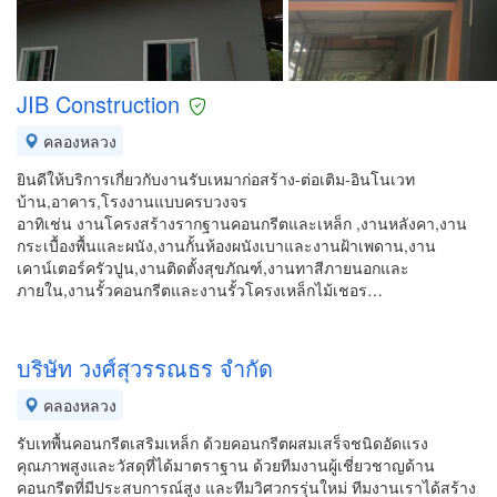
JIB Construction
คลองหลวง
ยินดีให้บริการเกี่ยวกับงานรับเหมาก่อสร้าง-ต่อเติม-อินโนเวท
บ้าน,อาคาร,โรงงานแบบครบวงจร
อาทิเช่น งานโครงสร้างรากฐานคอนกรีตและเหล็ก ,งานหลังคา,งาน
กระเบื้องพื้นและผนัง,งานกั้นห้องผนังเบาและงานฝ้าเพดาน,งาน
เคาน์เตอร์ครัวปูน,งานติดตั้งสุขภัณฑ์,งานทาสีภายนอกและ
ภายใน,งานรั้วคอนกรีตและงานรั้วโครงเหล็กไม้เชอร…
บริษัท วงศ์สุวรรณธร จำกัด
คลองหลวง
รับเทพื้นคอนกรีตเสริมเหล็ก ด้วยคอนกรีตผสมเสร็จชนิดอัดแรง
คุณภาพสูงและวัสดุที่ได้มาตราฐาน ด้วยทีมงานผู้เชี่ยวชาญด้าน
คอนกรีตที่มีประสบการณ์สูง และทีมวิศวกรรุ่นใหม่ ทีมงานเราได้สร้าง