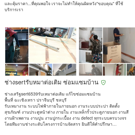
และคุ้มราคา...ที่คุณพอใจ เราจะไม่ทำให้คุณผิดหวัง"ขอบคุณ" ที่ใช้
บริการเรา
ช่างsertรับหมาต่อเติม ซ่อมแซมบ้าน
ช่างเสริฐsert6539รับเหมาต่อเติม แก้ไขซ่อมแซมบ้าน
พื้นที่ ฉะเชิงเทรา ปราจีนบุรี ชลบุรี
รับเหมางาน ระบบไฟฟ้าภายในภายนอก งานระบบประปา ติดตั้ง
สุขภัณฑ์ งานประตูหน้าต่าง ภายใน งานเหล็กรั้วประตูภายนอก งานสี
งานฝ้าเพดาน งานปูน งานปูกระเบื้อง งาน defect ทุกระบบครบวงจร
โดยทีมงานช่างระดับโครงการบ้านจัดสรร ยินดีให้คำปรึกษา…