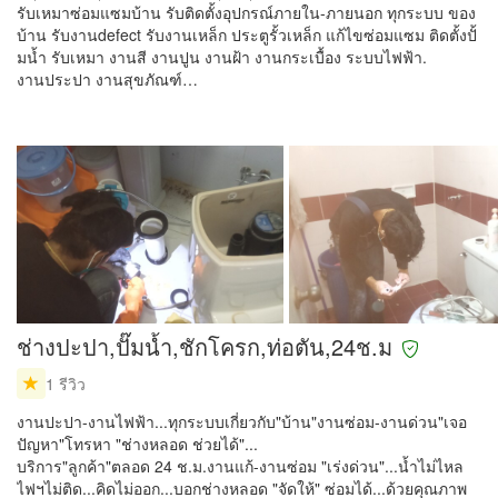
รับเหมาซ่อมแซมบ้าน รับติดตั้งอุปกรณ์ภายใน-ภายนอก ทุกระบบ ของ
บ้าน รับงานdefect รับงานเหล็ก ประตูรั้วเหล็ก แก้ไขซ่อมแซม ติดตั้งปั้
มน้ำ รับเหมา งานสี งานปูน งานฝ้า งานกระเบื้อง ระบบไฟฟ้า.
งานประปา งานสุขภัณฑ์…
ช่างปะปา,ปั๊มน้ำ,ชักโครก,ท่อตัน,24ช.ม
1 รีวิว
งานปะปา-งานไฟฟ้า...ทุกระบบเกี่ยวกับ"บ้าน"งานซ่อม-งานด่วน"เจอ
ปัญหา"โทรหา "ช่างหลอด ช่วยได้"...
บริการ"ลูกค้า"ตลอด 24 ช.ม.งานแก้-งานซ่อม "เร่งด่วน"...น้ำไม่ไหล
ไฟฯไม่ติด...คิดไม่ออก...บอกช่างหลอด "จัดให้" ซ่อมได้...ด้วยคุณภาพ