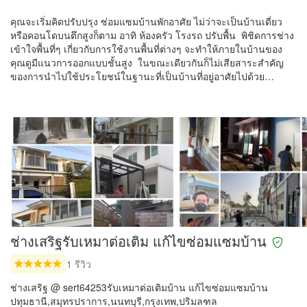
คุณจะเริ่มคิดปรับปรุง ซ่อมแซมบ้านพักอาศัย ไม่ว่าจะเป็นบ้านเดี่ยว
หรือคอนโดบนตึกสูงก็ตาม อาทิ ห้องครัว โรงรถ ปรับพื้น พิชิดการช่าง
เข้าใจพื้นที่ๆ เกี่ยวกับการใช้งานพื้นที่ต่างๆ จะทำให้ภายในบ้านของ
คุณดูมีแนวการออกแบบชั้นสูง ในขณะเดียวกันก็ไม่เสียสาระสำคัญ
ของการนำไปใช้ประโยชน์ในฐานะที่เป็นบ้านที่อยู่อาศัยไปด้วย…
ช่างเสริฐรับเหมาต่อเติม แก้ไขซ่อมแซมบ้าน
1 รีวิว
ช่างเสริฐ @ sert64253รับเหมาต่อเติมบ้าน แก้ไขซ่อมแซมบ้าน
ปทุมธานี,สมุทรปราการ,นนทบุรี,กรุงเทพ,ปริมลฑล