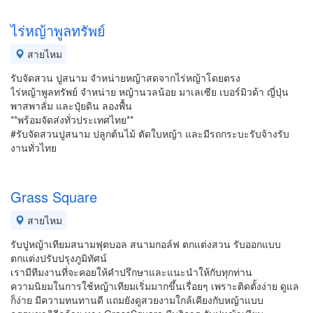
ไร่หญ้าพูลทรัพย์
สายไหม
รับจัดสวน ปูสนาม จำหน่ายหญ้าสดจากไร่หญ้าโดยตรง
ไร่หญ้าพูลทรัพย์ จำหน่าย หญ้านวลน้อย มาเลเซีย เบอร์มิวด้า ญี่ปุ่น
พาสพาลั่ม และปุ๋ยดิน ลองพื้น
**พร้อมจัดส่งทั่วประเทศไทย**
#รับจัดสวนปูสนาม ปลูกต้นไม้ ตัดใบหญ้า และมีรถกระบะรับจ้างรับ
งานทั่วไทย
Grass Square
สายไหม
รับปูหญ้าเทียมสนามฟุตบอล สนามกอล์ฟ ตกแต่งสวน รับออกแบบ
ตกแต่งปรับปรุงภูมิทัศน์
เรามีทีมงานที่จะคอยให้คำปรึกษาและแนะนำให้กับทุกท่าน
ความนิยมในการใช้หญ้าเทียมเริ่มมากขึ้นเรื่อยๆ เพราะติดตั้งง่าย ดูแล
ก็ง่าย มีความทนทานดี แถมยังดูสวยงามใกล้เคียงกับหญ้าแบบ