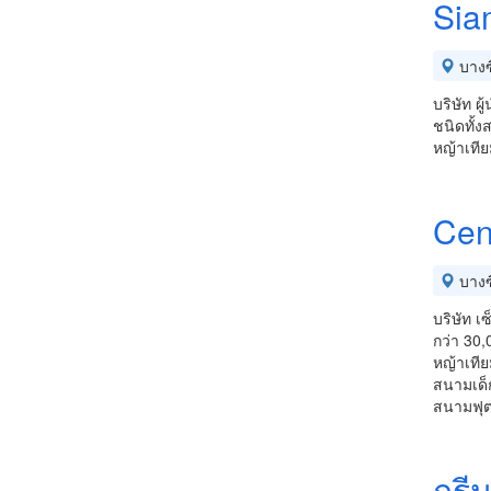
Sia
บางซื
บริษัท ผ
ชนิดทั้
หญ้าเที
Cen
บางซื
บริษัท เ
กว่า 30
หญ้าเที
สนามเด็
สนามฟุต
กรีน