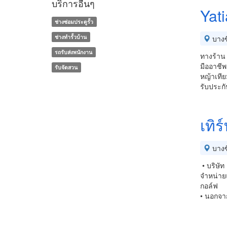
บริการอื่นๆ
Yat
ช่างซ่อมประตูรั้ว
ช่างทํารั้วบ้าน
บางซื
รถรับส่งพนักงาน
ทางร้าน 
มืออาชีพ
รับจัดสวน
หญ้าเที
รับประกั
เทิร
บางซื
• บริษั
จำหน่ายแ
กอล์ฟ
• นอกจา