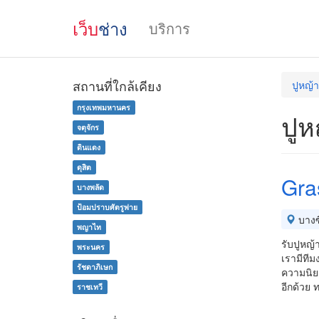
เว็บ
ช่าง
บริการ
สถานที่ใกล้เคียง
ปูหญ้า
กรุงเทพมหานคร
ปูห
จตุจักร
ดินแดง
ดุสิต
Gra
บางพลัด
ป้อมปราบศัตรูพ่าย
บางซื
พญาไท
รับปูหญ
พระนคร
เรามีที
รัชดาภิเษก
ความนิยม
อีกด้วย 
ราชเทวี