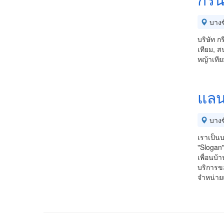
บางซื
บริษัท ก
เทียม, ส
หญ้าเที
แลน
บางซื
เราเป็นบ
"Slogan
เพื่อนบ้า
บริการข
จำหน่าย