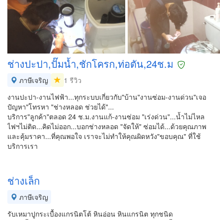
ช่างปะปา,ปั๊มน้ำ,ชักโครก,ท่อตัน,24ช.ม
ภาษีเจริญ
1 รีวิว
งานปะปา-งานไฟฟ้า...ทุกระบบเกี่ยวกับ"บ้าน"งานซ่อม-งานด่วน"เจอ
ปัญหา"โทรหา "ช่างหลอด ช่วยได้"...
บริการ"ลูกค้า"ตลอด 24 ช.ม.งานแก้-งานซ่อม "เร่งด่วน"...น้ำไม่ไหล
ไฟฯไม่ติด...คิดไม่ออก...บอกช่างหลอด "จัดให้" ซ่อมได้...ด้วยคุณภาพ
และคุ้มราคา...ที่คุณพอใจ เราจะไม่ทำให้คุณผิดหวัง"ขอบคุณ" ที่ใช้
บริการเรา
ช่างเล็ก
ภาษีเจริญ
รับเหมาปูกระเบื้องแกรนิตโต้ หินอ่อน หินแกรนิต ทุกชนิด