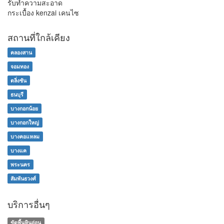
รับทำความสะอาด
กระเบื้อง kenzai เคนไซ
สถานที่ใกล้เคียง
คลองสาน
จอมทอง
ตลิ่งชัน
ธนบุรี
บางกอกน้อย
บางกอกใหญ่
บางคอแหลม
บางแค
พระนคร
สัมพันธวงศ์
บริการอื่นๆ
ขัดพื้นหินอ่อน