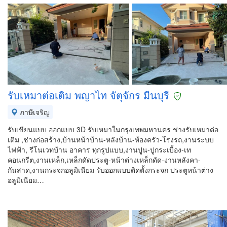
รับเหมาต่อเติม พญาไท จัตุจักร มีนบุรี
ภาษีเจริญ
รับเขียนแบบ ออกแบบ 3D รับเหมาในกรุงเทพมหานคร ช่างรับเหมาต่อ
เติม ,ช่างก่อสร้าง,บ้านหน้าบ้าน-หลังบ้าน-ห้องครัว-โรงรถ,งานระบบ
ไฟฟ้า, รีโนเวทบ้าน อาคาร ทุกรูปแบบ,งานปูน-ปูกระเบื้อง-เท
คอนกรีต,งานเหล็ก,เหล็กดัดประตู-หน้าต่างเหล็กดัด-งานหลังคา-
กันสาด,งานกระจกอลูมิเนียม รับออกแบบติดตั้งกระจก ประตูหน้าต่าง
อลูมิเนียม…