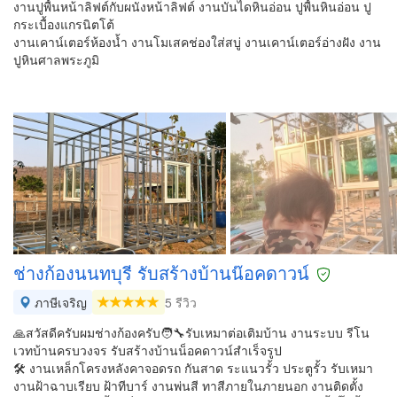
งานปูพื้นหน้าลิฟต์กับผนังหน้าลิฟต์ งานบันไดหินอ่อน ปูพื้นหินอ่อน ปู
กระเบื้องแกรนิตโต้
งานเคาน์เตอร์ห้องน้ำ งานโมเสคช่องใส่สบู่ งานเคาน์เตอร์อ่างฝัง งาน
ปูหินศาลพระภูมิ
ช่างก้องนนทบุรี รับสร้างบ้านน๊อค​ดาวน์
ภาษีเจริญ
5 รีวิว
🙏สวัสดีครับผมช่างก้องครับ🧑‍🔧รับเหมาต่อเติมบ้าน งานระบบ รีโน
เวทบ้านครบวงจร รับสร้างบ้านน็อคดาวน์สำเร็จรูป
🛠️ งานเหล็กโครงหลังคา​จอดรถ​ กันสาด ระแนวรั้ว​ ประตูรั้ว รับเหมา
งานฝ้าฉาบเรียบ ฝ้าทีบาร์ งานพ่นสี ทาสีภายในภายนอก งานติดตั้ง