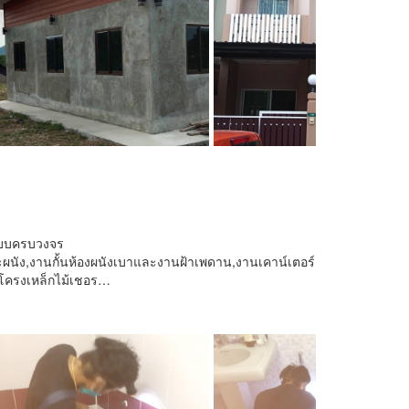
นแบบครบวงจร
ผนัง,งานกั้นห้องผนังเบาและงานฝ้าเพดาน,งานเคาน์เตอร์
วโครงเหล็กไม้เชอร…