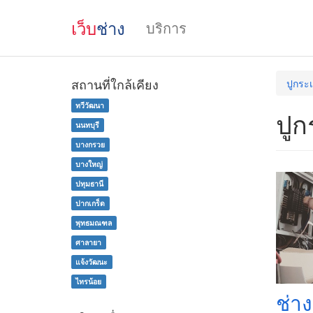
เว็บ
ช่าง
บริการ
สถานที่ใกล้เคียง
ปูกระเ
ทวีวัฒนา
ปูก
นนทบุรี
บางกรวย
บางใหญ่
ปทุมธานี
ปากเกร็ด
พุทธมณฑล
ศาลายา
แจ้งวัฒนะ
ไทรน้อย
ช่า