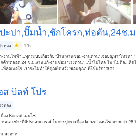
งปะปา,ปั๊มน้ำ,ชักโครก,ท่อตัน,24ช.ม
ัวทอง
1 รีวิว
-งานไฟฟ้า...ทุกระบบเกี่ยวกับ"บ้าน"งานซ่อม-งานด่วน"เจอปัญหา"โทรหา "ช
ูกค้า"ตลอด 24 ช.ม.งานแก้-งานซ่อม "เร่งด่วน"...น้ำไม่ไหล ไฟฯไม่ติด...คิด
...ที่คุณพอใจ เราจะไม่ทำให้คุณผิดหวัง"ขอบคุณ" ที่ใช้บริการเรา
อส บิลท์ โปร
ัวทอง
เบื้อง Kenzai เคนไซ
งานและช่างที่มีประสบการณ์ ในการปูกระเบื้อง kenzai เคนไซ มากกว่า 25 ป
วามสะอาด