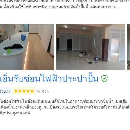
หล็กโครงหลังคา​จอดรถ​ กันสาด ระแนวรั้ว​ ประตูรั้ว รับเหมางานฝ้าฉาบเรี
ิดตั้งเครื่องใช้ไฟฟ้าทุกชนิด​ งานซ่อมย้ายติดตั้งปั๊มน้ำเดินท่อประปา​…
งเอ็มรับซ่อมไฟฟ้าประปาปั้ม
ัวทอง
16 รีวิว
รับซ่อมไฟฟ้า.ไฟช๊อต.เดินเมน.ปลั๊กไฟ.ในอาคาร.ซ่อมประปาปั้มน้ำ..ปัมเสีย..ติ
้น..ห้องน้ำ..งานเหล็กประตู..ระเบียงระเนง..บรรไดเหล็กโครงหลังคาต่อเติมห
ติดประตูงานลอฟ