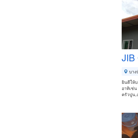
JIB
บางบ
ยินดีให้
อาทิเช่
ครัวปูน