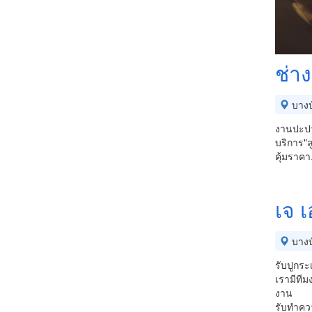
ช่า
บางบ
งานปะปา
บริการ"ล
คุ้มราคา
เจ เ
บางบ
รับปูกระ
เรามีทีม
งาน
รับทำค