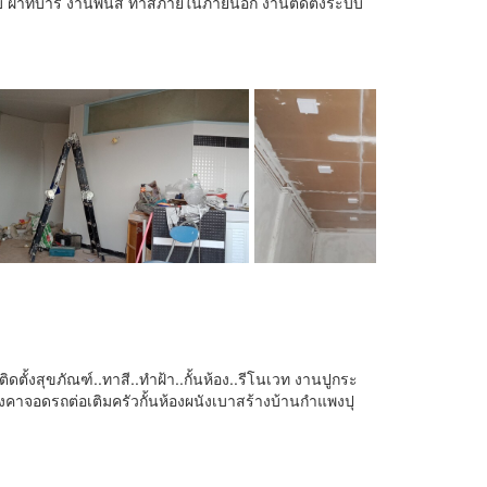
ยบ ฝ้าทีบาร์ งานพ่นสี ทาสีภายในภายนอก งานติดตั้งระบบ
ดตั้งสุขภัณฑ์..ทาสี..ทำฝ้า..กั้นห้อง..รีโนเวท งานปูกระ
ลังคาจอดรถต่อเติมครัวกั้นห้องผนังเบาสร้างบ้านกำแพงปุ