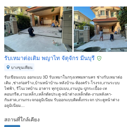
รับเหมาต่อเติม พญาไท จัตุจักร มีนบุรี
บางขุนเทียน
รับเขียนแบบ ออกแบบ 3D รับเหมาในกรุงเทพมหานคร ช่างรับเหมาต่อ
เติม ,ช่างก่อสร้าง,บ้านหน้าบ้าน-หลังบ้าน-ห้องครัว-โรงรถ,งานระบบ
ไฟฟ้า, รีโนเวทบ้าน อาคาร ทุกรูปแบบ,งานปูน-ปูกระเบื้อง-เท
คอนกรีต,งานเหล็ก,เหล็กดัดประตู-หน้าต่างเหล็กดัด-งานหลังคา-
กันสาด,งานกระจกอลูมิเนียม รับออกแบบติดตั้งกระจก ประตูหน้าต่าง
อลูมิเนียม…
สถานที่ใกล้เคียง