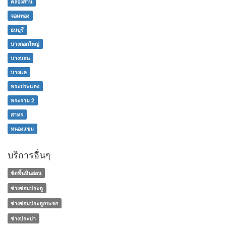
คลองสาน
จอมทอง
ธนบุรี
บางกอกใหญ่
บางบอน
บางแค
พระประแดง
พระราม 2
สาทร
หนองแขม
บริการอื่นๆ
ขัดพื้นหินอ่อน
ช่างซ่อมประตู
ช่างซ่อมประตูกระจก
ช่างประปา