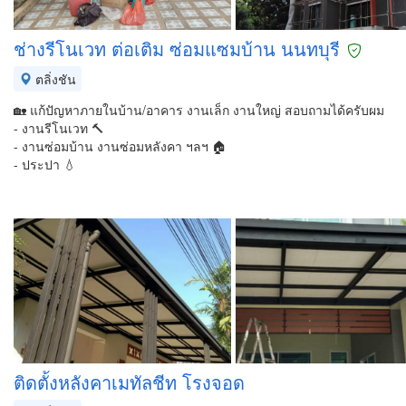
ช่างรีโนเวท ต่อเติม ซ่อมแซมบ้าน นนทบุรี
ตลิ่งชัน
🏡 แก้ปัญหาภายในบ้าน/อาคาร งานเล็ก งานใหญ่ สอบถามได้ครับผม
- งานรีโนเวท 🔨
- งานซ่อมบ้าน งานซ่อมหลังคา ฯลฯ 🏠
- ประปา 💧
ติดตั้งหลังคาเมทัลชีท โรงจอด