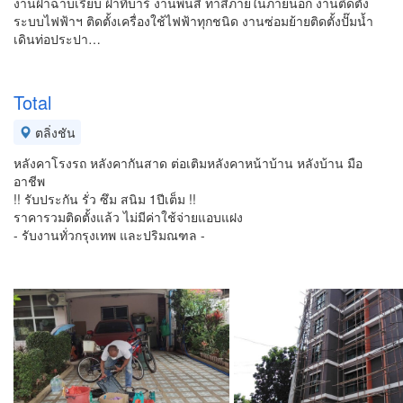
งานฝ้าฉาบเรียบ ฝ้าทีบาร์ งานพ่นสี ทาสีภายในภายนอก งานติดตั้ง
ระบบไฟฟ้า​ฯ ติดตั้งเครื่องใช้ไฟฟ้าทุกชนิด​ งานซ่อมย้ายติดตั้งปั๊มน้ำ
เดินท่อประปา​…
Total
ตลิ่งชัน
หลังคาโรงรถ หลังคากันสาด ต่อเติมหลังคาหน้าบ้าน หลังบ้าน มือ
อาชีพ
!! รับประกัน รั่ว ซึม สนิม 1ปีเต็ม !!
ราคารวมติดตั้งแล้ว ไม่มีค่าใช้จ่ายแอบแฝง
- รับงานทั่วกรุงเทพ และปริมณฑล -