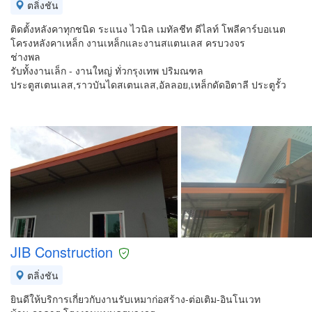
ตลิ่งชัน
ติดตั้งหลังคาทุกชนิด ระแนง ไวนิล เมทัลชีท ดีไลท์ โพลีคาร์บอเนต
โครงหลังคาเหล็ก งานเหล็กและงานสแตนเลส ครบวงจร
ช่างพล
รับทั้งงานเล็ก - งานใหญ่ ทั่วกรุงเทพ ปริมณฑล
ประตูสเตนเลส,ราวบันไดสเตนเลส,อัลลอย,เหล็กดัดอิตาลี ประตูรั้ว
JIB Construction
ตลิ่งชัน
ยินดีให้บริการเกี่ยวกับงานรับเหมาก่อสร้าง-ต่อเติม-อินโนเวท