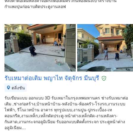
หลังคาต่อเติมหลังคาจอดรถต่อเติมครัวกั้นห้องผนังเบาสร้างบ้าน
กำแพงปุนก่อฉาบติดประตูงานลอฟ
รับเหมาต่อเติม พญาไท จัตุจักร มีนบุรี
ตลิ่งชัน
รับเขียนแบบ ออกแบบ 3D รับเหมาในกรุงเทพมหานคร ช่างรับเหมาต่อ
เติม ,ช่างก่อสร้าง,บ้านหน้าบ้าน-หลังบ้าน-ห้องครัว-โรงรถ,งานระบบ
ไฟฟ้า, รีโนเวทบ้าน อาคาร ทุกรูปแบบ,งานปูน-ปูกระเบื้อง-เท
คอนกรีต,งานเหล็ก,เหล็กดัดประตู-หน้าต่างเหล็กดัด-งานหลังคา-
กันสาด,งานกระจกอลูมิเนียม รับออกแบบติดตั้งกระจก ประตูหน้าต่าง
อลูมิเนียม…