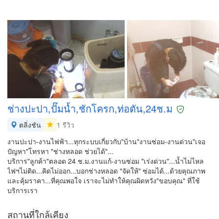
ช่างปะปา,ปั๊มน้ำ,ชักโครก,ท่อตัน,24ช.ม
ตลิ่งชัน
1 รีวิว
งานปะปา-งานไฟฟ้า...ทุกระบบเกี่ยวกับ"บ้าน"งานซ่อม-งานด่วน"เจอ
ปัญหา"โทรหา "ช่างหลอด ช่วยได้"...
บริการ"ลูกค้า"ตลอด 24 ช.ม.งานแก้-งานซ่อม "เร่งด่วน"...น้ำไม่ไหล
ไฟฯไม่ติด...คิดไม่ออก...บอกช่างหลอด "จัดให้" ซ่อมได้...ด้วยคุณภาพ
และคุ้มราคา...ที่คุณพอใจ เราจะไม่ทำให้คุณผิดหวัง"ขอบคุณ" ที่ใช้
บริการเรา
สถานที่ใกล้เคียง