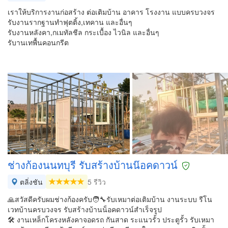
เราให้บริการงานก่อสร้าง ต่อเติมบ้าน อาคาร โรงงาน แบบครบวงจร
รับงานรากฐานทำฟุตติ้ง,เทคาน และอื่นๆ
รับงานหลังคา,กเมทัลชีล กระเบื้อง ไวนิล และอื่นๆ
รับานเทพื้นคอนกรีต
ช่างก้องนนทบุรี รับสร้างบ้านน๊อค​ดาวน์
ตลิ่งชัน
5 รีวิว
🙏สวัสดีครับผมช่างก้องครับ🧑‍🔧รับเหมาต่อเติมบ้าน งานระบบ รีโน
เวทบ้านครบวงจร รับสร้างบ้านน็อคดาวน์สำเร็จรูป
🛠️ งานเหล็กโครงหลังคา​จอดรถ​ กันสาด ระแนวรั้ว​ ประตูรั้ว รับเหมา