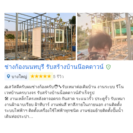
ช่างก้องนนทบุรี รับสร้างบ้านน๊อค​ดาวน์
บางใหญ่
5 รีวิว
🙏สวัสดีครับผมช่างก้องครับ🧑‍🔧รับเหมาต่อเติมบ้าน งานระบบ รีโน
เวทบ้านครบวงจร รับสร้างบ้านน็อคดาวน์สำเร็จรูป
🛠️ งานเหล็กโครงหลังคา​จอดรถ​ กันสาด ระแนวรั้ว​ ประตูรั้ว รับเหมา
งานฝ้าฉาบเรียบ ฝ้าทีบาร์ งานพ่นสี ทาสีภายในภายนอก งานติดตั้ง
ระบบไฟฟ้า​ฯ ติดตั้งเครื่องใช้ไฟฟ้าทุกชนิด​ งานซ่อมย้ายติดตั้งปั๊มน้ำ
เดินท่อประปา​…