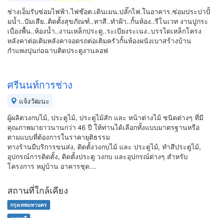
ช่างเอ็มรับซ่อมไฟฟ้า.ไฟช๊อต.เดินเมน.ปลั๊กไฟ.ในอาคาร.ซ่อมประปาปั้
มน้ำ..ปัมเสีย..ติดตั้งสุขภัณฑ์..ทาสี..ทำฝ้า..กั้นห้อง..รีโนเวท งานปูกระ
เบื่องพื้น..ห้องน้ำ..งานเหล็กประตู..ระเบียงระเนง..บรรไดเหล็กโครง
หลังคาต่อเติมหลังคาจอดรถต่อเติมครัวกั้นห้องผนังเบาสร้างบ้าน
กำแพงปุนก่อฉาบติดประตูงานลอฟ
ศรีนนท์การช่าง
แจ้งวัฒนะ
ผู้ผลิตวงกบไม้, ประตูไม้, ประตูไม้สัก และ หน้าต่างไม้ ชนิดต่างๆ ที่มี
คุณภาพมายาวนานกว่า 46 ปี ให้ท่านได้เลือกทั้งแบบมาตรฐานหรือ
ตามแบบที่ต้องการในราคายุติธรรม
ทางร้านมีบริการขนส่ง, ติดตั้งวงกบไม้ และ ประตูไม้, ทำสีประตูไม้,
อุปกรณ์การติดตั้ง, ติดตั้งประตู วงกบ และอุปกรณ์ต่างๆ สำหรับ
โครงการ หมู่บ้าน อาคารชุด…
สถานที่ใกล้เคียง
กรุงเทพมหานคร