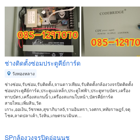
ช่างติดตั้งซ่อมประตูคีย์การ์ด
วังทองหลาง
ช่างซ่อม,รับซ่อม,รับติดตั้ง,จานดาวเทียม,รับติดตั้งกล้องวงจรปิดติดตั้ง
ซ่อมประตูคีย์การ์ด,ประตูแม่เหล็ก,ประตูไฟฟ้า,ประตูทาบบัตร,เครื่อง
ทาบบัตร,เครื่องสแกนนิ้ว,เครื่องสแกนใบหน้า,บัตรคีย์การ์ด
สายไหม,เพิ่มสิน,วัด
เกาะ,ออเงิน,วัชรพล,สุขาภิบาล5,รามอินทรา,วงศกร,หทัยราษฎร์,จตุ
โชค,ลาดปลาเค้า,วังหิน,เกษตรนวมินท…
SPกล้องวงจรปิดอ่อนนุช