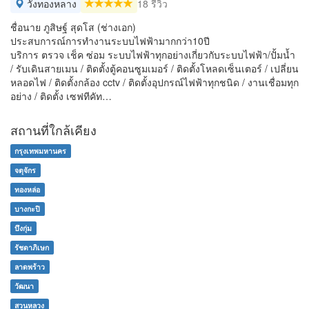
วังทองหลาง
18 รีวิว
ชื่อนาย ภูสิษฐ์ สุดโส (ช่างเอก)
ประสบการณ์การทำงานระบบไฟฟ้ามากกว่า10ปี
บริการ ตรวจ เช็ค ซ่อม ระบบไฟฟ้าทุกอย่างเกี่ยวกับระบบไฟฟ้า/ปั้มน้ำ
/ รับเดินสายเมน / ติดตั้งตู้คอนซูมเมอร์ / ติดตั้งโหลดเซ็นเตอร์ / เปลี่ยน
หลอดไฟ / ติดตั้งกล้อง cctv / ติดตั้งอุปกรณ์ไฟฟ้าทุกชนิด / งานเชื่อมทุก
อย่าง / ติดตั้ง เซฟทีคัท…
สถานที่ใกล้เคียง
กรุงเทพมหานคร
จตุจักร
ทองหล่อ
บางกะปิ
บึงกุ่ม
รัชดาภิเษก
ลาดพร้าว
วัฒนา
สวนหลวง