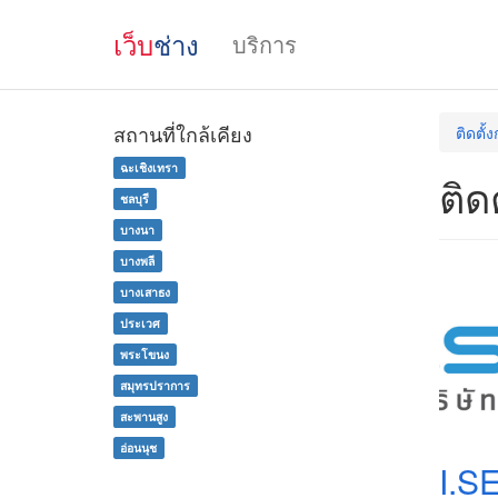
เว็บ
ช่าง
บริการ
สถานที่ใกล้เคียง
ติดตั้
ฉะเชิงเทรา
ติด
ชลบุรี
บางนา
บางพลี
บางเสาธง
ประเวศ
พระโขนง
สมุทรปราการ
สะพานสูง
อ่อนนุช
I.S