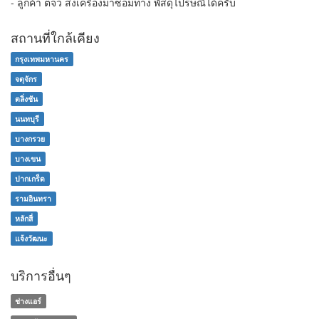
- ลูกค้า ตจว ส่งเครื่องมาซ่อมทาง พัสดุไปรษณีได้ครับ
สถานที่ใกล้เคียง
กรุงเทพมหานคร
จตุจักร
ตลิ่งชัน
นนทบุรี
บางกรวย
บางเขน
ปากเกร็ด
รามอินทรา
หลักสี่
แจ้งวัฒนะ
บริการอื่นๆ
ช่างแอร์