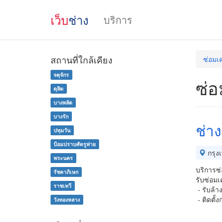
เว็บ
ช่าง
บริการ
สถานที่ใกล้เคียง
ซ่อมเค
จตุจักร
ซ่อ
ดุสิต
บางพลัด
บางรัก
ช่า
ปทุมวัน
ป้อมปราบศัตรูพ่าย
กรุง
พระนคร
บริการซ่
รัชดาภิเษก
รับซ่อมเ
ราชเทวี
- รับล้า
- ติดตั้
วังทองหลาง