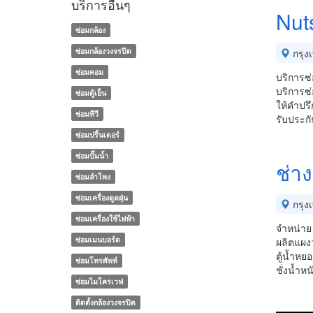
บริการอื่นๆ
Nut
ซ่อมกล้อง
ซ่อมกล้องวงจรปิด
กรุง
ซ่อมคอม
บริการซ่อ
บริการซ่
ซ่อมตู้เย็น
ให้คำปรึ
ซ่อมทีวี
รับประกั
ซ่อมปริ้นเตอร์
ซ่อมปั๊มน้ำ
ช่า
ซ่อมลำโพง
ซ่อมเครื่องดูดฝุ่น
กรุง
ซ่อมเครื่องใช้ไฟฟ้า
จำหน่าย ซ
ซ่อมเมนบอร์ด
ผลิตแผงว
ตู้น้ำหย
ซ่อมโทรศัพท์
ชั่งน้ำห
ซ่อมไมโครเวฟ
ติดตั้งกล้องวงจรปิด