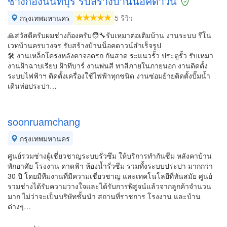
ช่างก้องนนทบุรี รับสร้างบ้านน๊อค​ดาวน์
กรุงเทพมหานคร
5 รีวิว
🙏สวัสดีครับผมช่างก้องครับ🧑‍🔧รับเหมาต่อเติมบ้าน งานระบบ รีโน
เวทบ้านครบวงจร รับสร้างบ้านน็อคดาวน์สำเร็จรูป
🛠️ งานเหล็กโครงหลังคา​จอดรถ​ กันสาด ระแนวรั้ว​ ประตูรั้ว รับเหมา
งานฝ้าฉาบเรียบ ฝ้าทีบาร์ งานพ่นสี ทาสีภายในภายนอก งานติดตั้ง
ระบบไฟฟ้า​ฯ ติดตั้งเครื่องใช้ไฟฟ้าทุกชนิด​ งานซ่อมย้ายติดตั้งปั๊มน้ำ
เดินท่อประปา​…
soonruamchang
กรุงเทพมหานคร
ศูนย์รวมช่างผู้เชี่ยวชาญระบบรั่วซึม ให้บริการทำกันซึม หลังคาบ้าน
พักอาศัย โรงงาน ดาดฟ้า ห้องน้ำรั่วซึม รวมทั้งระบบประปา มากกว่า
30 ปี โดยมีทีมงานที่มีความเชี่ยวชาญ และเทคโนโลยีที่ทันสมัย ศูนย์
รวมช่างได้รับความวางใจและได้รับการพิสูจน์แล้วจากลูกค้าจำนวน
มาก ไม่ว่าจะเป็นบริษัทชั้นนำ สถานที่ราชการ โรงงาน และบ้าน
ต่างๆ…