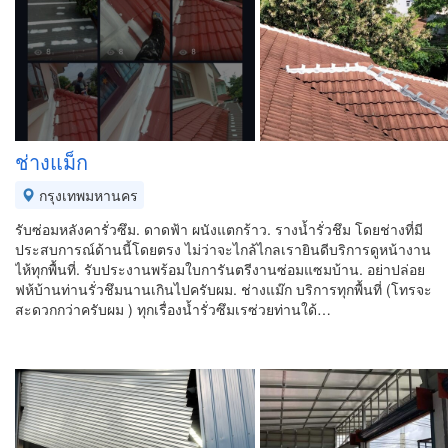
ช่างแม็ก
กรุงเทพมหานคร
รับซ่อมหลังคารั่วซึม. ดาดฟ้า ผนังแตกร้าว. รางน้ำรั่วชึม โดยช่างที่มี
ประสบการณ์ด้านนี้โดยตรง ไม่ว่าจะไกล้ไกลเรายินดีบริการดูหน้างาน
ไห้ทุกพื้นที่. รับประงานพร้อมใบการันตรีงานซ่อมแซมบ้าน. อย่าปล่อย
ฟห้บ้านท่านรั่วชึมนานเกินไปครับผม. ช่างแม๊ก บริการทุกพื้นที่ (โทรจะ
สะดวกกว่าครับผม ) ทุกเรื่องน้ำรั่วซึมเรซ่วยท่านใด้…