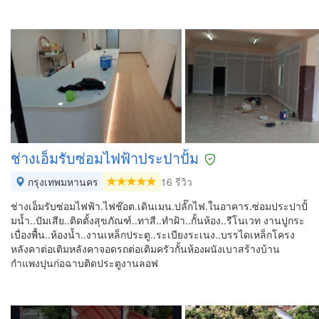
ช่างเอ็มรับซ่อมไฟฟ้าประปาปั้ม
กรุงเทพมหานคร
16 รีวิว
ช่างเอ็มรับซ่อมไฟฟ้า.ไฟช๊อต.เดินเมน.ปลั๊กไฟ.ในอาคาร.ซ่อมประปาปั้
มน้ำ..ปัมเสีย..ติดตั้งสุขภัณฑ์..ทาสี..ทำฝ้า..กั้นห้อง..รีโนเวท งานปูกระ
เบื่องพื้น..ห้องน้ำ..งานเหล็กประตู..ระเบียงระเนง..บรรไดเหล็กโครง
หลังคาต่อเติมหลังคาจอดรถต่อเติมครัวกั้นห้องผนังเบาสร้างบ้าน
กำแพงปุนก่อฉาบติดประตูงานลอฟ