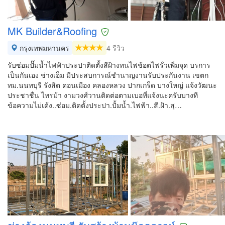
MK Builder&Roofing
กรุงเทพมหานคร
4 รีวิว
รับซ่อมปั๊มน้ำไฟฟ้าประปาติดตั้งสีฝ้างทนไฟช้อตไฟรั่วเพิ่มจุด บรการ
เป็นกันเอง ช่างเอ็ม มีประสบการณ์ชำนาญงานรับประกันงาน เขตก
ทม.นนทบุรี รังสิต ดอนเมือง คลองหลวง ปากเกร็ด บางใหญ่ แจ้งวัฒนะ
ประชาชื่น ไทรม้า งามวงศ์วานติดต่อตามเบอที่แจ้งนะครับบางที
ข้อความไม่เด้ง..ซ่อม.ติดตั้งประปา.ปั้มน้ำ.ไฟฟ้า..สี.ฝ้า.สุ…