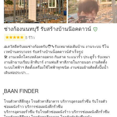
ช่างก้องนนทบุรี รับสร้างบ้านน๊อค​ดาวน์
5 รีวิว
🙏สวัสดีครับผมช่างก้องครับ🧑‍🔧รับเหมาต่อเติมบ้าน งานระบบ รีโน
เวทบ้านครบวงจร รับสร้างบ้านน็อคดาวน์สำเร็จรูป
🛠️ งานเหล็กโครงหลังคา​จอดรถ​ กันสาด ระแนวรั้ว​ ประตูรั้ว รับเหมา
งานฝ้าฉาบเรียบ ฝ้าทีบาร์ งานพ่นสี ทาสีภายในภายนอก งานติดตั้ง
ระบบไฟฟ้า​ฯ ติดตั้งเครื่องใช้ไฟฟ้าทุกชนิด​ งานซ่อมย้ายติดตั้งปั๊มน้ำ
เดินท่อประปา​…
ฺฺBAAN FINDER
โรยตัวทาสีตึกสูง โรยตัวทาสีอาคาร บริการอุดรอยรั่วซึม รับโรยตัว
ซ่อมผนังร้าว บริการซ่อมผนังตึกรั่วซึม
บริการอุดรอยรั่วซึม รับโรยตัวซ่อมผนังร้าว บริการซ่อมผนังตึกรั่วซึม
โรยตัวทาสีตึกสูง โรยตัวทาสีอาคาร โรยตัวทำกันซึมผนัง