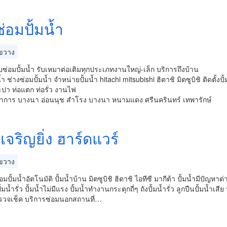
่อมปั้มน้ำ
ขวาง
บซ่อมปั้มน้ำ รับเหมาต่อเติมทุกประเภทงานใหญ่-เล็ก บริการถึงบ้าน
น้ำ ช่างซ่อมปั้มน้ำ จำหน่ายปั้มน้ำ hitachi mitsubishi ฮิตาชิ มิตซูบิชิ ติดต
ปา ท่อแตก ท่อรั่ว งานไฟ
าการ บางนา อ่อนนุช สำโรง บางนา หนามแดง ศรีนครินทร์ เทพารักษ์
เจริญยิ่ง ฮาร์ดแวร์
ขวาง
มปั้มน้ำอัตโนมัติ ปั้มน้ำบ้าน มิตซูบิชิ ฮิตาชิ ไอทีซี มากีต้า ปั้มน้ำมีปัญหาต่
มน้ำรั่ว ปั้มน้ำไม่มีแรง ปั้มน้ำทำงานกระตุกถี่ๆ ถังปั้มน้ำรั่ว ลูกปืนปั้มน้
รวจเช็ค บริการซ่อมนอกสถานที่…