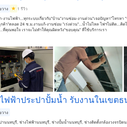
ขวาง
1 รีวิว
-งานไฟฟ้า...ทุกระบบเกี่ยวกับ"บ้าน"งานซ่อม-งานด่วน"เจอปัญหา"โทรหา "ช
ูกค้า"ตลอด 24 ช.ม.งานแก้-งานซ่อม "เร่งด่วน"...น้ำไม่ไหล ไฟฯไม่ติด...คิด
...ที่คุณพอใจ เราจะไม่ทำให้คุณผิดหวัง"ขอบคุณ" ที่ใช้บริการเรา
งไฟฟ้าประปาปั้มน้ำ รับงานในเขตธน
ขวาง
านนทบุรี, ช่างไฟฟ้านนทบุรี, ช่างปั้มน้ำนนทบุรี, ช่างติดตั้งกล้องวงจรปิดน