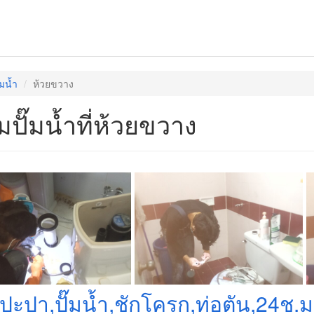
๊มน้ำ
ห้วยขวาง
มปั๊มน้ำที่ห้วยขวาง
งปะปา,ปั๊มน้ำ,ชักโครก,ท่อตัน,24ช.ม