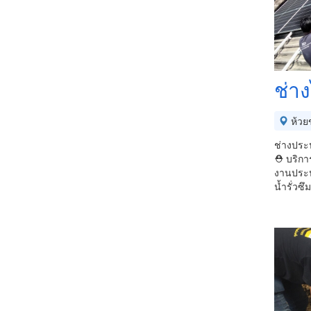
ช่าง
ห้วย
ช่างประป
⛑ บริการ
งานประป
น้ำรั่วซึ