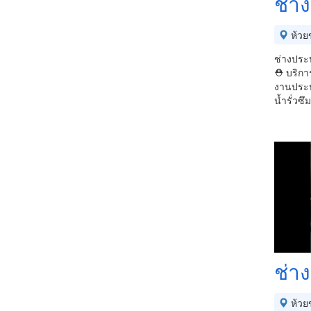
ช่าง
ห้วย
ช่างประป
⛑ บริการ
งานประป
น้ำรั่วซึ
ช่า
ห้วย