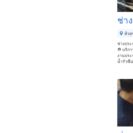
ช่า
ห้วย
ช่างประป
⛑ บริการ
งานประป
น้ำรั่วซึ