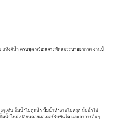
ั้งปั้ม แท้งค์น้ำ ครบชุด พร้อมเจาะพัดลมระบายอากาศ งานปั้
างๆเช่น ปั้มน้ำไม่ดูดน้ำ ปั้มน้ำทำงานไม่หยุด ปั้มน้ำไม่
ำเสีย ปั้มน้ำไหม้เปลียนคอยมอเตอร์รับพันได และอาการอื่นๆ