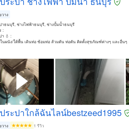
ประปา ช่างไฟฟ้า ปั้มน้ำ ธนบุรี
ขวาง
าธนบุรี, ช่างไฟฟ้าธนบุรี, ช่างปั้มน้ำธนบุรี
 :
า 💧 :
มในผนัง/ใต้พื้น เดินท่อ ซ้อมท่อ ส้วมตัน ท่อตัน ติดตั้งสุขภัณฑ์ต่างๆ และอื่นๆ
งประปาใกล้ฉันไลน์bestzeed1995
ขวาง
1 รีวิว