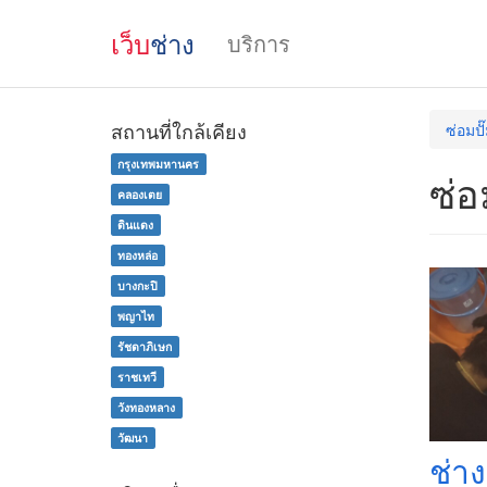
เว็บ
ช่าง
บริการ
สถานที่ใกล้เคียง
ซ่อมปั
กรุงเทพมหานคร
ซ่อ
คลองเตย
ดินแดง
ทองหล่อ
บางกะปิ
พญาไท
รัชดาภิเษก
ราชเทวี
วังทองหลาง
วัฒนา
ช่า