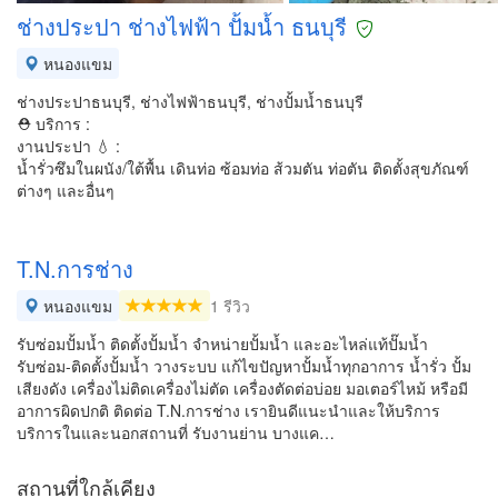
ช่างประปา ช่างไฟฟ้า ปั้มน้ำ ธนบุรี
หนองแขม
ช่างประปาธนบุรี, ช่างไฟฟ้าธนบุรี, ช่างปั้มน้ำธนบุรี
⛑ บริการ :
งานประปา 💧 :
น้ำรั่วซึมในผนัง/ใต้พื้น เดินท่อ ซ้อมท่อ ส้วมตัน ท่อตัน ติดตั้งสุขภัณฑ์
ต่างๆ และอื่นๆ
T.N.การช่าง
หนองแขม
1 รีวิว
รับซ่อมปั้มน้ำ ติดตั้งปั้มน้ำ จำหน่ายปั้มน้ำ และอะไหล่แท้ปั๊มน้ำ
รับซ่อม-ติดตั้งปั้มน้ำ วางระบบ แก้ไขปัญหาปั้มน้ำทุกอาการ น้ำรั่ว ปั้ม
เสียงดัง เครื่องไม่ติดเครื่องไม่ตัด เครื่องตัดต่อบ่อย มอเตอร์ไหม้ หรือมี
อาการผิดปกติ ติดต่อ T.N.การช่าง เรายินดีแนะนำและให้บริการ
บริการในและนอกสถานที่ รับงานย่าน บางแค…
สถานที่ใกล้เคียง