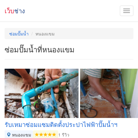
เว็บ
ช่าง
ซ่อมปั๊มน้ำ
หนองแขม
ซ่อมปั๊มน้ำที่หนองแขม
รับเหมาซ่อมแซมติดตั้งประปาไฟฟ้าปั๊มน้ำฯ
หนองแขม
1 รีวิว