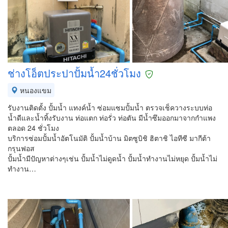
ช่างโอ็ตประปาปั้มน้ำ24ชั่วโมง
หนองแขม
รับงานติดตั้ง ปั้มน้ำ แทงค์น้ำ ซ่อมแซมปั้มน้ำ ตรวจเช็ควางระบบท่อ
น้ำดีและน้ำทิ้งรับงาน ท่อแตก ท่อรั่ว ท่อตัน มีน้ำซึมออกมาจากกำแพง
ตลอด 24 ชั่วโมง
บริการซ่อมปั้มน้ำอัตโนมัติ ปั้มน้ำบ้าน มิตซูบิชิ ฮิตาชิ ไอทีซี มากีต้า
กรุนฟอส
ปั้มน้ำมีปัญหาต่างๆเช่น ปั้มน้ำไม่ดูดน้ำ ปั้มน้ำทำงานไม่หยุด ปั้มน้ำไม่
ทำงาน…