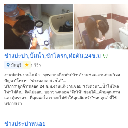
ช่างปะปา,ปั๊มน้ำ,ชักโครก,ท่อตัน,24ช.ม
มีนบุรี
1 รีวิว
งานปะปา-งานไฟฟ้า...ทุกระบบเกี่ยวกับ"บ้าน"งานซ่อม-งานด่วน"เจอ
ปัญหา"โทรหา "ช่างหลอด ช่วยได้"...
บริการ"ลูกค้า"ตลอด 24 ช.ม.งานแก้-งานซ่อม "เร่งด่วน"...น้ำไม่ไหล
ไฟฯไม่ติด...คิดไม่ออก...บอกช่างหลอด "จัดให้" ซ่อมได้...ด้วยคุณภาพ
และคุ้มราคา...ที่คุณพอใจ เราจะไม่ทำให้คุณผิดหวัง"ขอบคุณ" ที่ใช้
บริการเรา
ช่างประปาหน่อย