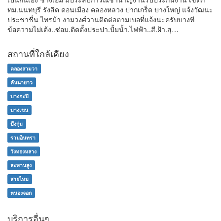
ทม.นนทบุรี รังสิต ดอนเมือง คลองหลวง ปากเกร็ด บางใหญ่ แจ้งวัฒนะ
ประชาชื่น ไทรม้า งามวงศ์วานติดต่อตามเบอที่แจ้งนะครับบางที
ข้อความไม่เด้ง..ซ่อม.ติดตั้งประปา.ปั้มน้ำ.ไฟฟ้า..สี.ฝ้า.สุ…
สถานที่ใกล้เคียง
คลองสามวา
คันนายาว
บางกะปิ
บางเขน
บึงกุ่ม
รามอินทรา
วังทองหลาง
สะพานสูง
สายไหม
หนองจอก
บริการอื่นๆ