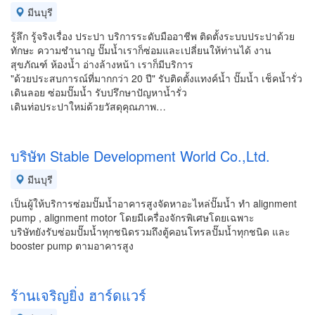
มีนบุรี
รู้ลึก รู้จริงเรื่อง ประปา บริการระดับมืออาชีพ ติดตั้งระบบประปาด้วย
ทักษะ ความชำนาญ ปั๊มน้ำเราก็ซ่อมและเปลี่ยนให้ท่านได้ งาน
สุขภัณฑ์ ห้องน้ำ อ่างล้างหน้า เราก็มีบริการ
"ด้วยประสบการณ์ที่มากกว่า 20 ปี" รับติดตั้งแทงค์น้ำ ปั๊มน้ำ เช็คน้ำรั่ว
เดินลอย ซ่อมปั๊มน้ำ รับปรึกษาปัญหาน้ำรั่ว
เดินท่อประปาใหม่ด้วยวัสดุคุณภาพ…
บริษัท Stable Development World Co.,Ltd.
มีนบุรี
เป็นผู้ให้บริการซ่อมปั๊มน้ำอาคารสูงจัดหาอะไหล่ปั๊มน้ำ ทำ alignment
pump , alignment motor โดยมีเครื่องจักรพิเศษโดยเฉพาะ
บริษัทยังรับซ่อมปั๊มน้ำทุกชนิดรวมถึงตู้คอนโทรลปั๊มน้ำทุกชนิด และ
booster pump ตามอาคารสูง
ร้านเจริญยิ่ง ฮาร์ดแวร์