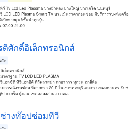
ทีวี Tv Lcd Led Plassma บางบัวทอง บางใหญ่ ปากเกร็ด นนทบุรี
ีวี LCD LED Plasma Smart TV ประเมินราคาก่อนซ่อม มีบรืการรับ-ส่งเครื่อ
้เบิกจากศูนย์ชั้นนำทุกรุ่น
ัน 07.00-21.00
รติศักดิ์อิเล็กทรอนิกส์
ลัด
อิเล็คทรอนิกส์
อมมาตรฐาน TV LCD LED PLASMA
วีแอลซีดี ทีวีแอลอีดี ทีวีพลาสม่า ทุกอาการ ทุกรุ่น ทุกยี่ห้อ
บการณ์งานซ่อม ที่มากกว่า 20 ปี ในเขตนนทบุรีและกรุงเทพมหานคร รับซ่อมแ
@ปากเกร็ด คู้บอน เขตคลองสามวา กทม.
ช่างท๊อปซ่อมทีวี
ลัด