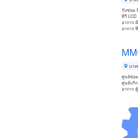
รับซ่อม ท
ทีวี LCD
อาการ มี
อาการ ที
MMC
บางพ
ศูนย์ซ่อ
ศูนย์บร
อาการ ตู