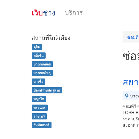
เว็บ
ช่าง
บริการ
สถานที่ใกล้เคียง
ซ่อมทีว
ดุสิต
ซ่อ
ตลิ่งชัน
บางกอกน้อย
บางกอกใหญ่
สยา
บางซื่อ
ป้อมปราบศัตรูพ่าย
บางพ
พญาไท
ซ่อมทีวี
พระนคร
TOSHIBA
ราชเทวี
ราคาบริ
สะอาด เ
สัมพันธวงศ์