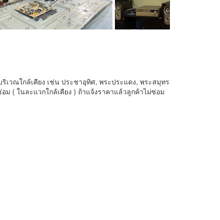
นที่บริเวณใกล้เคียง เช่น ประชาอุทิศ, พระประแดง, พระสมุทร
นซ่อม ( ในละแวกใกล้เคียง ) ถ้าแจ้งราคาแล้วลูกค้าไม่ซ่อม