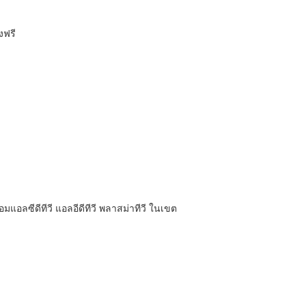
งฟรี
อลซีดีทีวี แอลอีดีทีวี พลาสม่าทีวี ในเขต