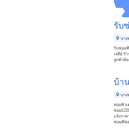
รับซ
บางพ
รับซ่อมท
เจดีย์ ร
ลูกค้าต้
บ้า
บางพ
คอมพิวเต
ซ่อมLCD 
แจ้งราค
ซ่อมดีซ่