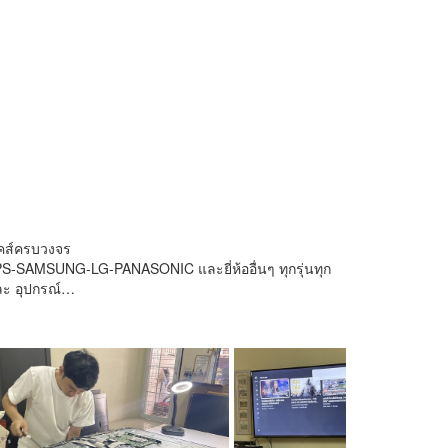
นิคส์ครบวงจร
PS-SAMSUNG-LG-PANASONIC และยี่ห้ออื่นๆ ทุกรุ่นทุก
และ อุปกรณ์…