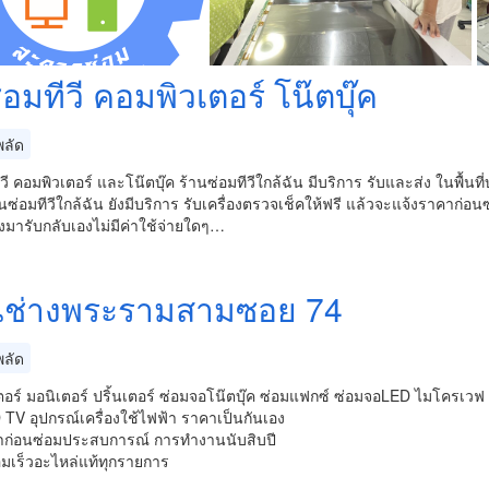
่อมทีวี คอมพิวเตอร์ โน๊ตบุ๊ค
ลัด
ีวี คอมพิวเตอร์ และโน๊ตบุ๊ค ร้านซ่อมทีวีใกล้ฉัน มีบริการ รับและส่ง ในพื้
้านซ่อมทีวีใกล้ฉัน ยังมีบริการ รับเครื่องตรวจเช็คให้ฟรี แล้วจะแจ้งราคาก่อ
องมารับกลับเองไม่มีค่าใช้จ่ายใดๆ…
นช่างพระรามสามซอย 74
ลัด
อร์ มอนิเตอร์ ปริ้นเตอร์ ซ่อมจอโน๊ตบุ๊ค ซ่อมแฟกซ์ ซ่อมจอLED ไมโครเวฟ
TV อุปกรณ์เครื่องใช้ไฟฟ้า ราคาเป็นกันเอง
าก่อนซ่อมประสบการณ์ การทำงานนับสิบปี
อมเร็วอะไหล่แท้ทุกรายการ