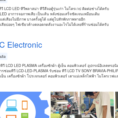
ีวี LCD LED ทีวีพลาสม่า ทีวีสีจอตู้รุ่นเก่า ไมโครเวป ติดต่อช่างได้ครับ
 LED อาการจอภาพเสีย เป็นเส้น หลังซ่อมเสร็จชัดเจนเหมือนเดิม
แต่เสียงไม่มีภาพ บางครั้งดูได้ แต่ดูไปสักพักภาพหายอีก
่เสียบ่อยๆ ไฟเขียวค้างตลอดกดสั่งงานอะไรไม่ได้เลยที่ร้านซ่อมได้ครับ
 Electronic
ลัด
มทีวี LCD LED PLASMA เครื่องซักผ้า ตู้เย็น คอมพิวเตอร์ อุปกรณ์อิเลคทรอ
ิการซ่อมทีวี LCD-LED-PLASMA รับซ่อม ทีวี LCD TV SONY BRAVIA-PHILI
้เย็น เครื่องซักผ้า โปรเจกเตอร์ คอมพิวเตอร์ เตาแม่เหล็กไฟฟ้า ไมโครเวฟ