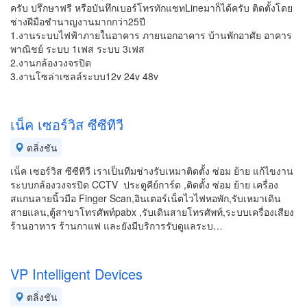
ครับ ปรึกษาฟรี หรือบันทึกเบอร์โทรทักแชทLineมาก็ได้ครับ ติดตั้งโดย
ช่างฝีมือชำนาญงานมากกว่า25ปี
1.งานระบบไฟฟ้าภายในอาคาร ภายนอกอาคาร บ้านพักอาศัย อาคาร
พาณิชย์ ระบบ 1เฟส ระบบ 3เฟส
2.งานกล้องวงจรปิด
3.งานโซล่าเซลล์ระบบ12v 24v 48v
เน็ค เซอร์วิส ซีซีทีวี
ตลิ่งชัน
เน็ค เซอร์วิส ซีซีทีวี เราเป็นทีมช่างรับเหมาติดตั้ง ซ่อม ย้าย แก้ไขงาน
ระบบกล้องวงจรปิด CCTV ประตูคีย์การ์ด ,ติดตั้ง ซ่อม ย้าย เครื่อง
สแกนลายนิ้วมือ Finger Scan,อินเตอร์เน็ตไวไฟหอพัก,รับเหมาเดิน
สายแลน,ตู้สาขาโทรศัพท์pabx ,รับเดินสายโทรศัพท์,ระบบเครื่องเสียง
ร้านอาหาร ร้านกาแฟ และยังมีบริการรับดูแลระบ…
VP Intelligent Devices
ตลิ่งชัน