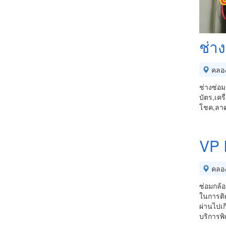
ช่าง
คลอ
ช่างซ่อม
บัตร,เคร
โชค,ลาด
VP I
คลอ
ซ่อมกล้
ในการติ
ผ่านไปเก
บริการพ