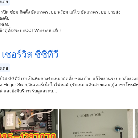
งเตย
รปิด ซ่อม ติดตั้ง อัฟเกรดระบบ พร้อม แก้ไข อัฟเกรดระบบ ขายส่ง
องดับ
ดซ่อม
เข้าตู้ทั้ง2ระบบCCTVกับระบบเสียง
 เซอร์วิส ซีซีทีวี
งเตย
ร์วิส ซีซีทีวี เราเป็นทีมช่างรับเหมาติดตั้ง ซ่อม ย้าย แก้ไขงานระบบกล้องวง
ือ Finger Scan,อินเตอร์เน็ตไวไฟหอพัก,รับเหมาเดินสายแลน,ตู้สาขาโทรศัพ
ฟ และยังมีบริการรับดูแลระบ…