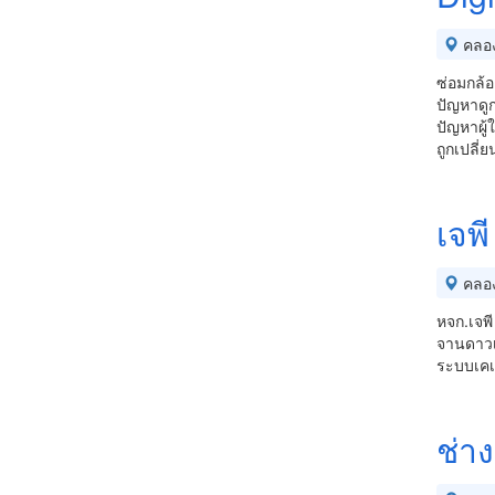
คลอ
ซ่อมกล้
ปัญหาดูก
ปัญหาผู้ใ
ถูกเปลี่ย
เจพี
คลอ
หจก.เจพี
จานดาวเ
ระบบเคเ
ช่า