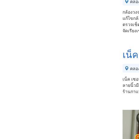
คลอ
กล้องวงจ
แก้ไขกล้
ตรวจเช็
จัดเรียง
เน็ค
คลอ
เน็ค เซอ
ลายนิ้วม
ร้านกาแ