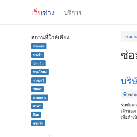
เว็บ
ช่าง
บริการ
สถานที่ใกล้เคียง
ซ่อมก
ทองหล่อ
ซ่อ
บางรัก
ปทุมวัน
พระโขนง
บริษ
ราชเทวี
วัฒนา
คลอ
สวนหลวง
รับซ่อมก
สาทร
เจ้าของเ
สีลม
เพื่อดำเ
สุขุมวิท