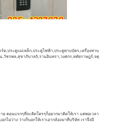
์การ์ด,ประตูแม่เหล็ก,ประตูไฟฟ้า,ประตูทาบบัตร,เครื่องทาบ
เงิน,วัชรพล,สุขาภิบาล5,รามอินทรา,วงศกร,หทัยราษฎร์,จตุ
ขาย ตอนแรกๆที่จะติดใครๆก็อยากมาติดให้เรา แต่พอเวลา
ไม่ว่าง ว่างก็บอกให้เราเอากล้องมาที่บริษัท เราจึงมี