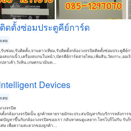
ติดตั้งซ่อมประตูคีย์การ์ด
งเตย
,รับซ่อม,รับติดตั้ง,จานดาวเทียม,รับติดตั้งกล้องวงจรปิดติดตั้งซ่อมประตูคีย
ื่องสแกนนิ้ว,เครื่องสแกนใบหน้า,บัตรคีย์การ์ดสายไหม,เพิ่มสิน,วัดเกาะ,ออ
ปลาเค้า,วังหิน,เกษตรนวมินท…
ntelligent Devices
งเตย
องวงจรปิด
ดตั้งกล้องวงจรปิดนั้น ลูกค้าหลายรายมักจะประสบปัญหากับบริการหลังการ
ิดปัญหาขึ้นกับกล้องวงจรปิดของเรา กลับหาคนดูแลยาก โทรไปก็ไม่รับ รับก็บอก
ิเศษ เพื่อความสะดวกของลูกค้า…