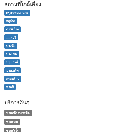
สถานที่ใกล้เคียง
กรุงเทพมหานคร
จตุจักร
ดอนเมือง
นนทบุรี
บางซื่อ
บางเขน
ปทุมธานี
ปากเกร็ด
ลาดพร้าว
หลักสี่
บริการอื่นๆ
ซ่อมกล้องวงจรปิด
ซ่อมคอม
ซ่อมตู้เย็น