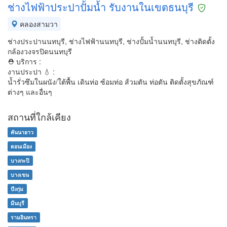
ช่างไฟฟ้าประปาปั้มน้ำ รับงานในเขตธนบุรี
คลองสามวา
ช่างประปานนทบุรี, ช่างไฟฟ้านนทบุรี, ช่างปั้มน้ำนนทบุรี, ช่างติดตั้ง
กล้องวงจรปิดนนทบุรี
⛑ บริการ :
งานประปา 💧 :
น้ำรั่วซึมในผนัง/ใต้พื้น เดินท่อ ซ้อมท่อ ส้วมตัน ท่อตัน ติดตั้งสุขภัณฑ์
ต่างๆ และอื่นๆ
สถานที่ใกล้เคียง
คันนายาว
ดอนเมือง
บางกะปิ
บางเขน
บึงกุ่ม
มีนบุรี
รามอินทรา