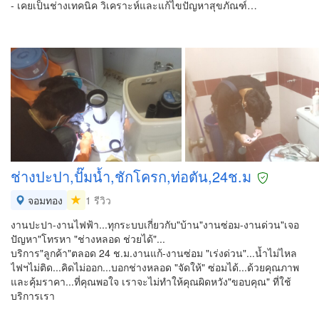
- เคยเป็นช่างเทคนิค วิเคราะห์และแก้ไขปัญหาสุขภัณฑ์…
ช่างปะปา,ปั๊มน้ำ,ชักโครก,ท่อตัน,24ช.ม
จอมทอง
1 รีวิว
งานปะปา-งานไฟฟ้า...ทุกระบบเกี่ยวกับ"บ้าน"งานซ่อม-งานด่วน"เจอ
ปัญหา"โทรหา "ช่างหลอด ช่วยได้"...
บริการ"ลูกค้า"ตลอด 24 ช.ม.งานแก้-งานซ่อม "เร่งด่วน"...น้ำไม่ไหล
ไฟฯไม่ติด...คิดไม่ออก...บอกช่างหลอด "จัดให้" ซ่อมได้...ด้วยคุณภาพ
และคุ้มราคา...ที่คุณพอใจ เราจะไม่ทำให้คุณผิดหวัง"ขอบคุณ" ที่ใช้
บริการเรา