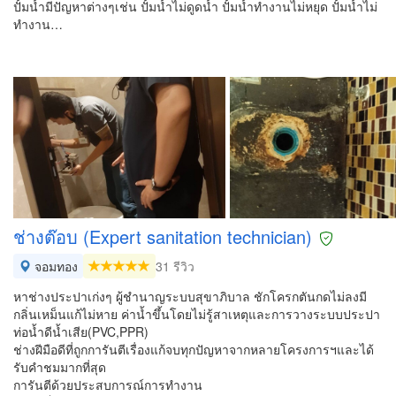
ปั้มน้ำมีปัญหาต่างๆเช่น ปั้มน้ำไม่ดูดน้ำ ปั้มน้ำทำงานไม่หยุด ปั้มน้ำไม่
ทำงาน…
ช่างต๊อบ (Expert sanitation technician)
จอมทอง
31 รีวิว
หาช่างประปาเก่งๆ ผู้ชำนาญระบบสุขาภิบาล ชักโครกตันกดไม่ลงมี
กลิ่นเหม็นแก้ไม่หาย ค่าน้ำขึ้นโดยไม่รู้สาเหตุและการวางระบบประปา
ท่อน้ำดีน้ำเสีย(PVC,PPR)
ช่างฝีมือดีที่ถูกการันตีเรื่องแก้จบทุกปัญหาจากหลายโครงการฯและได้
รับคำชมมากที่สุด
การันตีด้วยประสบการณ์การทำงาน