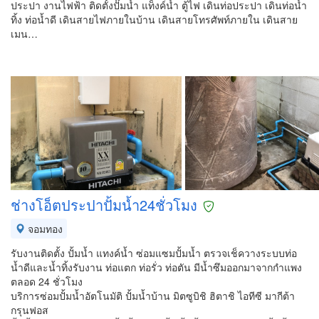
ประปา งานไฟฟ้า ติดตั้งปั๊มน้ำ แท็งค์น้ำ ตู้ไฟ เดินท่อประปา เดินท่อน้ำ
ทิ้ง ท่อน้ำดี เดินสายไฟภายในบ้าน เดินสายโทรศัพท์ภายใน เดินสาย
เมน…
ช่างโอ็ตประปาปั้มน้ำ24ชั่วโมง
จอมทอง
รับงานติดตั้ง ปั้มน้ำ แทงค์น้ำ ซ่อมแซมปั้มน้ำ ตรวจเช็ควางระบบท่อ
น้ำดีและน้ำทิ้งรับงาน ท่อแตก ท่อรั่ว ท่อตัน มีน้ำซึมออกมาจากกำแพง
ตลอด 24 ชั่วโมง
บริการซ่อมปั้มน้ำอัตโนมัติ ปั้มน้ำบ้าน มิตซูบิชิ ฮิตาชิ ไอทีซี มากีต้า
กรุนฟอส