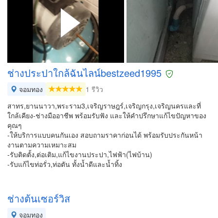
ช่างประปาใกล้ฉันไลน์bestzeed1995
จอมทอง
1 รีวิว
สาทร,ยานนาวา,พระราม3,เจริญราษฎร์,เจริญกรุง,เจริญนครและที่
ใกล้เคียง-ช่างมืออาชีพ พร้อมรับฟัง และให้คำปรึกษาแก้ไขปัญหาของ
คุณๆ
-ให้บริการแบบคนกันเอง สอบถามราคาก่อนได้ พร้อมรับประกันหน้า
งานตามความเหมาะสม
-รับติดตั้ง,ต่อเติม,แก้ไขงานประปา,ไฟฟ้า(ไฟบ้าน)
-รับแก้ไขท่อรั่ว,ท่อตัน ทั้งน้ำดีและน้ำทิ้ง
ช่างต้นเซอร์วิส
จอมทอง