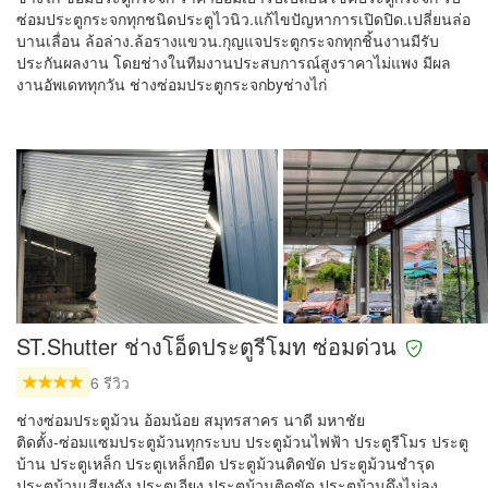
ซ่อมประตูกระจกทุกชนิดประตูไวนิว.แก้ไขปัญหาการเปิดปิด.เปลี่ยนล่อ
บานเลื่อน ล้อล่าง.ล้อรางแขวน.กุญแจประตูกระจกทุกชิ้นงานมีรับ
ประกันผลงาน โดยช่างในทีมงานประสบการณ์สูงราคาไม่แพง มีผล
งานอัพเดททุกวัน ช่างซ่อมประตูกระจกbyช่างไก่
ST.Shutter ช่างโอ็ดประตูรีโมท ซ่อมด่วน
6 รีวิว
ช่างซ่อมประตูม้วน อ้อมน้อย สมุทรสาคร นาดี มหาชัย
ติดตั้ง-ซ่อมแซมประตูม้วนทุกระบบ ประตูม้วนไฟฟ้า ประตูรีโมร ประตู
บ้าน ประตูเหล็ก ประตูเหล็กยืด ประตูม้วนติดขัด ประตูม้วนชำรุด
ประตูม้วนเสียงดัง ประตูเอียง ประตูม้วนติดขัด ประตูม้วนดึงไม่ลง