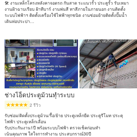
🛠️ งานเหล็กโครงหลังคา​จอดรถ​ กันสาด ระแนวรั้ว​ ประตูรั้ว รับเหมา
งานฝ้าฉาบเรียบ ฝ้าทีบาร์ งานพ่นสี ทาสีภายในภายนอก งานติดตั้ง
ระบบไฟฟ้า​ฯ ติดตั้งเครื่องใช้ไฟฟ้าทุกชนิด​ งานซ่อมย้ายติดตั้งปั๊มน้ำ
เดินท่อประปา​…
ช่างโอ็ดประตูม้วนทุำระบบ
2 รีวิว
รับซ่อม/ติดตั้งประตูม้วน/รื้อ/ย้าย ประตูเหล็กยืด ประตูรีโมท ประตุ
ไฟฟ้า ประตูเหล็กเลื่อน
รับประกันงาน1ปี พร้อมระบบไฟฟ้า ตรวจเช็คก่อนทำ
เน้นคุณภาพ ใสใจการทำงาน ประสบกราณ์30ปี