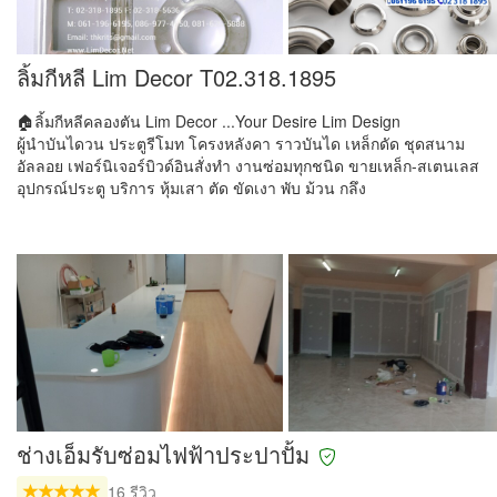
ลิ้มกีหลี Lim Decor T02.318.1895
🏠ลิ้มกีหลีคลองตัน Lim Decor ...Your Desire Lim Design
ผู้นำบันไดวน ประตูรีโมท โครงหลังคา ราวบันได เหล็กดัด ชุดสนาม
อัลลอย เฟอร์นิเจอร์บิวด์อินสั่งทำ งานซ่อมทุกชนิด ขายเหล็ก-สเตนเลส
อุปกรณ์ประตู บริการ หุ้มเสา ตัด ขัดเงา พับ ม้วน กลึง
ช่างเอ็มรับซ่อมไฟฟ้าประปาปั้ม
16 รีวิว