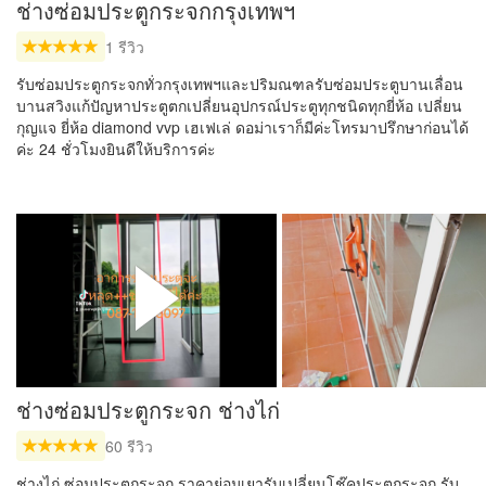
ช่างซ่อมประตูกระจกกรุงเทพฯ
1 รีวิว
รับซ่อมประตูกระจกทั่วกรุงเทพฯและปริมณฑลรับซ่อมประตูบานเลื่อน
บานสวิงแก้ปัญหาประตูตกเปลี่ยนอุปกรณ์ประตูทุกชนิดทุกยี่ห้อ เปลี่ยน
กุญแจ ยี่ห้อ diamond vvp เฮเฟเล่ ดอม่าเราก็มีค่ะโทรมาปรึกษาก่อนได้
ค่ะ 24 ชั่วโมงยินดีให้บริการค่ะ
ช่างซ่อมประตูกระจก ช่างไก่
60 รีวิว
ช่างไก่ ซ่อมประตูกระจก ราคาย่อมเยารับเปลี่ยนโช๊คประตูกระจก รับ