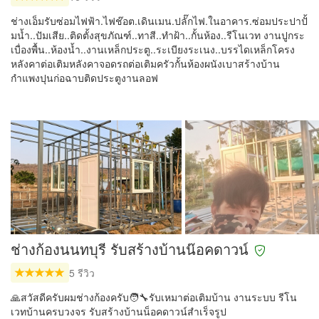
ช่างเอ็มรับซ่อมไฟฟ้า.ไฟช๊อต.เดินเมน.ปลั๊กไฟ.ในอาคาร.ซ่อมประปาปั้
มน้ำ..ปัมเสีย..ติดตั้งสุขภัณฑ์..ทาสี..ทำฝ้า..กั้นห้อง..รีโนเวท งานปูกระ
เบื่องพื้น..ห้องน้ำ..งานเหล็กประตู..ระเบียงระเนง..บรรไดเหล็กโครง
หลังคาต่อเติมหลังคาจอดรถต่อเติมครัวกั้นห้องผนังเบาสร้างบ้าน
กำแพงปุนก่อฉาบติดประตูงานลอฟ
ช่างก้องนนทบุรี รับสร้างบ้านน๊อค​ดาวน์
5 รีวิว
🙏สวัสดีครับผมช่างก้องครับ🧑‍🔧รับเหมาต่อเติมบ้าน งานระบบ รีโน
เวทบ้านครบวงจร รับสร้างบ้านน็อคดาวน์สำเร็จรูป