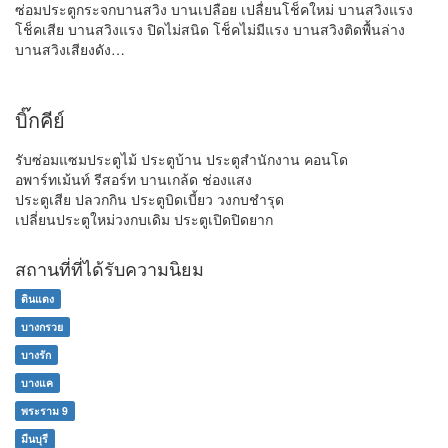
ซ่อมประตูกระจกบานสวิง บานเปลือย เปลื่ยนโช็คใหม่ บานสวิงแรง
โช็คเสีย บานสวิงแรง ปิดไม่สนิด โช็คไม่มีแรง บานสวิงติดพื้นล่าง
บานสวิงเสียงดัง…
บิ๊กคีย์
รับซ่อมแซมประตูไม้ ประตูบ้าน ประตูสำนักงาน คอนโด
อพาร์ทเม้นท์ รีสอร์ท บานเกล้ด ช่องแสง
ประตูเสีย ปลวกกิน ประตูบิดเบี้ยว วงกบชำรุด
เปลี่ยนประตูใหม่วงกบเดิม ประตูเปิดปิดยาก
สถานที่ที่ได้รับความนิยม
ดินแดง
บางกรวย
บางรัก
บางแค
พระราม 9
มีนบุรี