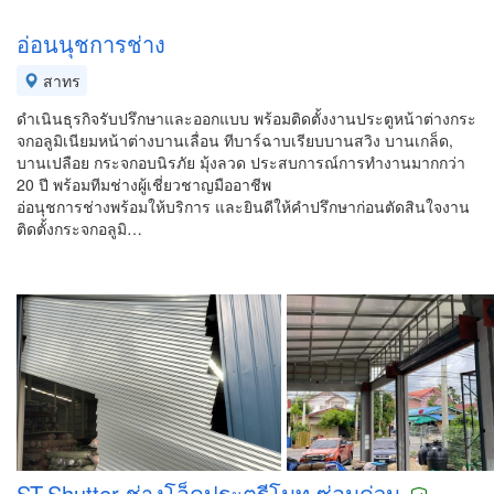
อ่อนนุชการช่าง
สาทร
ดำเนินธุรกิจรับปรึกษาและออกแบบ พร้อมติดตั้งงานประตูหน้าต่างกระ
จกอลูมิเนียมหน้าต่างบานเลื่อน ทีบาร์ฉาบเรียบบานสวิง บานเกล็ด,
บานเปลือย กระจกอบนิรภัย มุ้งลวด ประสบการณ์การทำงานมากกว่า
20 ปี พร้อมทีมช่างผู้เชี่ยวชาญมืออาชีพ
อ่อนุชการช่างพร้อมให้บริการ และยินดีให้คำปรึกษาก่อนตัดสินใจงาน
ติดตั้งกระจกอลูมิ…
ST.Shutter ช่างโอ็ดประตูรีโมท ซ่อมด่วน