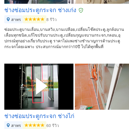
ช่างซ่อมประตูกระจก ช่างเก่ง
สาทร
8 รีวิว
ซ่อมประตูบานเลื่อน,บานสวิง,บานเปลือย,เปลี่ยนโช๊คประตู,ลูกล้อบาน
เลื่อนทุกชนิด,แก้ไขปรับบานประตู,เปลี่ยนกุญแจบานกระจก,กลอน,อุ
ปกรณ์ทุุกอย่างเกี่ยวกับประตู ราคาไม่แพงช่างชำนาญการด้านประตู
กระจกโดยเฉพาะ ประสบการณ์มากกว่า10ปี ไปได้ทุกพื้นที่
ช่างซ่อมประตูกระจก ช่างไก่
สาทร
60 รีวิว