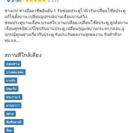
สาทร
3 รีวิว
ช่างเก่ง ช่างมืออาชีพอันดับ 1 รับซ่อมประตูไวนิวรับเปลี่ยนโช๊คประตู
แก้ไขตั้งบาน เปลี่ยนอุปกรณ์บานเลื่อนบานสวิง
ซ่อมประตูบานเลื่อน,บานสวิง,บานเปลือย,เปลี่ยนโช๊คประตู,ลูกล้อบาน
เลื่อนทุกชนิด,แก้ไขปรับบานประตู,เปลี่ยนกุญแจบานกระจก,กลอน,อุ
ปกรณ์ทุุกอย่างเกี่ยวกับประตู รับประกันผลงานทุกผลงาน รับทำทั่วก
ทม.แล…
สถานที่ใกล้เคียง
คลองสาน
บางคอแหลม
บางรัก
ปทุมวัน
พระราม 3
ยานนาวา
สยาม
สัมพันธวงศ์
สีลม