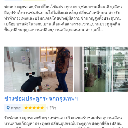
ซ่อมประตูกระจก,รับเปลีี่ยนโช้คประตูกระจก,ซ่อมบานเลื่อนเสีย,เลื่อน
ฝืด,ปรับตั้งบานชนกันบานไปไม่ถึงแม่เหล็ก,เปลี่ยนตัวหนีบบน-ล่างรับ
ทำทั่วกรุงเทพและปริมณฑลโดยช่างผู้มีความชำนาญสูงทั้งประตูบาน
เปลื่่อย,บานฝังในวงกบ,บานเลื่อน-ล้อล่างรางแขวน,บานประตูขูดติด
พื้น,เปลี่ยนกุญแจบานเปลือย,บานสวิง,กลอนบน-ล่าง,แก้ไ…
ช่างซ่อมประตูกระจกกรุงเทพฯ
สาทร
1 รีวิว
รับซ่อมประตูกระจกทั่วกรุงเทพฯและปริมณฑลรับซ่อมประตูบานเลื่อน
บานสวิงแก้ปัญหาประตูตกเปลี่ยนอุปกรณ์ประตูทุกชนิดทุกยี่ห้อ เปลี่ยน