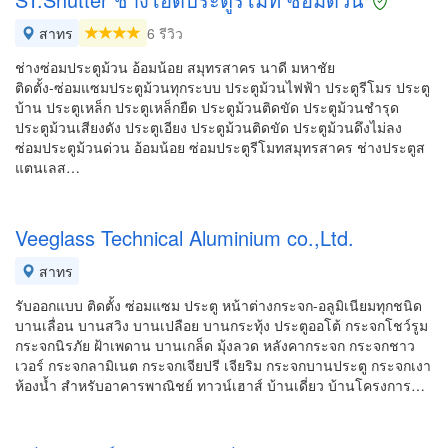
สาทร
6 รีวิว
ช่างซ่อมประตูม้วน อ้อมน้อย สมุทรสาคร นาดี มหาชัย
ติดตั้ง-ซ่อมแซมประตูม้วนทุกระบบ ประตูม้วนไฟฟ้า ประตูรีโมร ประตู
บ้าน ประตูเหล็ก ประตูเหล็กยืด ประตูม้วนติดขัด ประตูม้วนชำรุด
ประตูม้วนเสียงดัง ประตูเอียง ประตูม้วนติดขัด ประตูม้วนดึงไม่ลง
ซ่อมประตูม้วนด่วน อ้อมน้อย ซ่อมประตูรีโมทสมุทรสาคร ช่างประตูส
แตนเลส…
Veeglass Technical Aluminium co.,Ltd.
สาทร
รับออกแบบ ติดตั้ง ซ่อมแซม ประตู หน้าต่างกระจก-อลูมิเนียมทุกชนิด
บานเลื่อน บานสวิง บานเปลือย บานกระทุ้ง ประตูออโต้ กระจกโชว์รูม
กระจกนิรภัย ฝ้าเพดาน บานเกล็ด มุ้งลวด หลังคากระจก กระจกชาว
เวอร์ กระจกลามิเนต กระจกเจียปรี เจียริม กระจกบานประตู กระจกเงา
ห้องน้ำ สำหรับอาคารพาณิชย์ ทาวน์เฮาส์ บ้านเดี่ยว บ้านโครงการ…